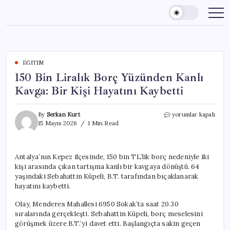
Skip
to
content
EĞITIM
150 Bin Liralık Borç Yüzünden Kanlı
Kavga: Bir Kişi Hayatını Kaybetti
150
By
Serkan Kurt
yorumlar kapalı
Bin
15 Mayıs 2026
1 Min Read
Liralık
Borç
Yüzünden
Antalya’nın Kepez ilçesinde, 150 bin TL’lik borç nedeniyle iki
Kanlı
kişi arasında çıkan tartışma kanlı bir kavgaya dönüştü. 64
Kavga:
Bir
yaşındaki Sebahattin Küpeli, B.T. tarafından bıçaklanarak
Kişi
hayatını kaybetti.
Hayatını
Kaybetti
Olay, Menderes Mahallesi 6950 Sokak’ta saat 20.30
için
sıralarında gerçekleşti. Sebahattin Küpeli, borç meselesini
görüşmek üzere B.T.’yi davet etti. Başlangıçta sakin geçen