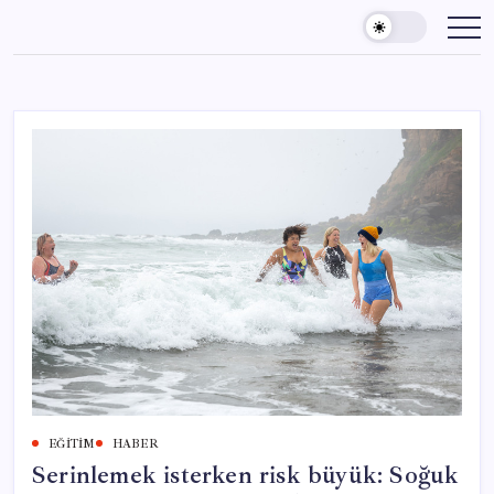
Skip
to
content
EĞITIM
HABER
Serinlemek isterken risk büyük: Soğuk