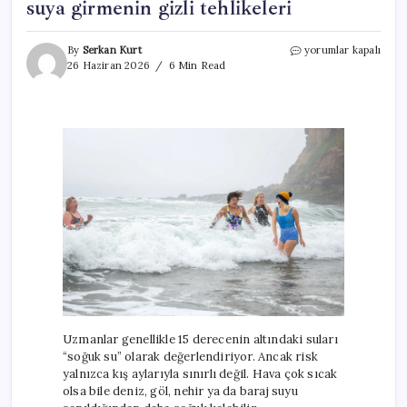
suya girmenin gizli tehlikeleri
Serinlemek
By
Serkan Kurt
yorumlar kapalı
isterken
26 Haziran 2026
6 Min Read
risk
büyük:
Soğuk
suya
girmenin
gizli
tehlikeleri
için
Uzmanlar genellikle 15 derecenin altındaki suları
“soğuk su” olarak değerlendiriyor. Ancak risk
yalnızca kış aylarıyla sınırlı değil. Hava çok sıcak
olsa bile deniz, göl, nehir ya da baraj suyu