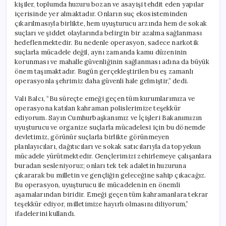
kişiler, toplumda huzuru bozan ve asayişi tehdit eden yapılar
içerisinde yer almaktadır. Onların suç ekosisteminden
çıkarılmasıyla birlikte, hem uyuşturucu arzında hem de sokak
suçları ve şiddet olaylarında belirgin bir azalma sağlanması
hedeflenmektedir. Bu nedenle operasyon, sadece narkotik
suçlarla mücadele değil, aynı zamanda kamu düzeninin
korunması ve mahalle güvenliğinin sağlanması adına da büyük
önem taşımaktadır. Bugün gerçekleştirilen bu eş zamanlı
operasyonla şehrimiz daha güvenli hale gelmiştir,” dedi.
Vali Balcı, “Bu süreçte emeği geçen tüm kurumlarımıza ve
operasyona katılan kahraman polislerimize teşekkür
ediyorum. Sayın Cumhurbaşkanımız ve İçişleri Bakanımızın
uyuşturucu ve organize suçlarla mücadelesi için bu dönemde
devletimiz, görünür suçlarla birlikte görünmeyen
planlayıcıları, dağıtıcıları ve sokak satıcılarıyla da topyekun
mücadele yürütmektedir. Gençlerimizi zehirlemeye çalışanlara
buradan sesleniyoruz; onları tek tek adaletin huzuruna
çıkararak bu milletin ve gençliğin geleceğine sahip çıkacağız.
Bu operasyon, uyuşturucu ile mücadelenin en önemli
aşamalarından biridir. Emeği geçen tüm kahramanlara tekrar
teşekkür ediyor, milletimize hayırlı olmasını diliyorum,”
ifadelerini kullandı.