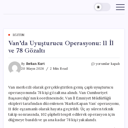
Skip
to
content
EĞITIM
Van’da Uyuşturucu Operasyonu: 11 İl
ve 78 Gözaltı
Van’da
By
Serkan Kurt
yorumlar kapalı
Uyuşturucu
20 Mayıs 2026
2 Min Read
Operasyonu:
11
İl
Van merkezli olarak gerçekleştirilen geniş çaplı uyuşturucu
ve
operasyonunda 78 kişi gözaltına alındı. Van Cumhuriyet
78
Gözaltı
Başsavcılığı’nın koordinesinde, Van İl Emniyet Müdürlüğü
için
ekipleri tarafından düzenlenen ‘NarkoKapan Van’ operasyonu,
11 ilde eşzamanlı olarak hayata geçirildi. Üç ay süren teknik
takip sonrasında, 102 şüpheli tespit edilerek operasyon için
düğmeye basıldı ve şu ana kadar 78 kişi yakalandı.