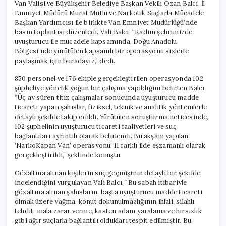
Van Valisi ve Büyükşehir Belediye Başkan Vekili Ozan Balcı, İl
Emniyet Müdürü Murat Mutlu ve Narkotik Suçlarla Mücadele
Başkan Yardımcısı ile birlikte Van Emniyet Müdürlüğü’nde
basın toplantısı düzenledi. Vali Balcı, “Kadim şehrimizde
uyuşturucu ile mücadele kapsamında, Doğu Anadolu
Bölgesi’nde yürütülen kapsamlı bir operasyonu sizlerle
paylaşmak için buradayız,” dedi.
850 personel ve 176 ekiple gerçekleştirilen operasyonda 102
şüpheliye yönelik yoğun bir çalışma yapıldığını belirten Balcı,
“Üç ay süren titiz çalışmalar sonucunda uyuşturucu madde
ticareti yapan şahıslar, fiziksel, teknik ve analitik yöntemlerle
detaylı şekilde takip edildi. Yürütülen soruşturma neticesinde,
102 şüphelinin uyuşturucu ticareti faaliyetleri ve suç
bağlantıları ayrıntılı olarak belirlendi. Bu akşam yapılan
‘NarkoKapan Van’ operasyonu, 11 farklı ilde eşzamanlı olarak
gerçekleştirildi,” şeklinde konuştu.
Gözaltına alınan kişilerin suç geçmişinin detaylı bir şekilde
incelendiğini vurgulayan Vali Balcı, “Bu sabah itibariyle
gözaltına alınan şahısların, başta uyuşturucu madde ticareti
olmak üzere yağma, konut dokunulmazlığının ihlali, silahlı
tehdit, mala zarar verme, kasten adam yaralama ve hırsızlık
gibi ağır suçlarla bağlantılı oldukları tespit edilmiştir. Bu