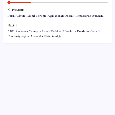
Previous
Putin, Çin’de Resmi Törenle Ağırlanarak Önemli Temaslarda Bulundu
Next
ABD Senatosu Trump’a Savaş Yetkileri Üzerinde Kısıtlama Getirdi:
Cumhuriyetçiler Arasında Fikir Ayrılığı
SON YAZILAR
2026 LGS tercih sonuçları açıklandı mı? LGS tercih
sonuçları ne zaman, saat kaçta açıklanacak?