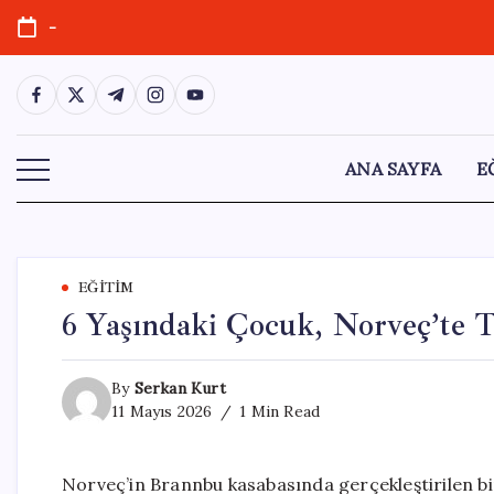
Skip
-
to
content
https://www.facebook.com/
https://twitter.com/
https://t.me/
https://www.instagram.com/
https://youtube.com/
ANA SAYFA
E
EĞITIM
6 Yaşındaki Çocuk, Norveç’te T
By
Serkan Kurt
11 Mayıs 2026
1 Min Read
Norveç’in Brannbu kasabasında gerçekleştirilen bir 