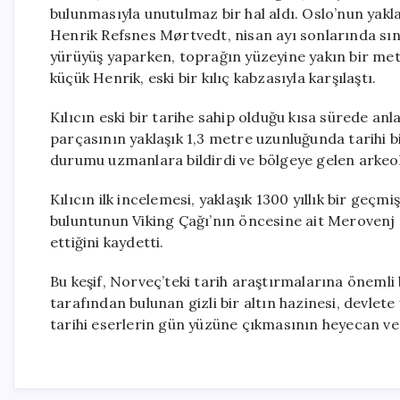
bulunmasıyla unutulmaz bir hal aldı. Oslo’nun yakl
Henrik Refsnes Mørtvedt, nisan ayı sonlarında sınıf
yürüyüş yaparken, toprağın yüzeyine yakın bir met
küçük Henrik, eski bir kılıç kabzasıyla karşılaştı.
Kılıcın eski bir tarihe sahip olduğu kısa sürede an
parçasının yaklaşık 1,3 metre uzunluğunda tarihi bir
durumu uzmanlara bildirdi ve bölgeye gelen arkeol
Kılıcın ilk incelemesi, yaklaşık 1300 yıllık bir geç
buluntunun Viking Çağı’nın öncesine ait Merovenj
ettiğini kaydetti.
Bu keşif, Norveç’teki tarih araştırmalarına önemli 
tarafından bulunan gizli bir altın hazinesi, devlet
tarihi eserlerin gün yüzüne çıkmasının heyecan ver