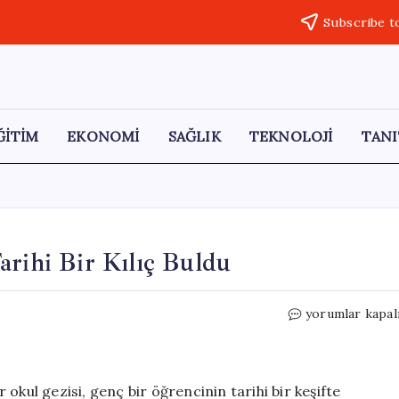
Subscribe t
ĞİTİM
EKONOMİ
SAĞLIK
TEKNOLOJİ
TANI
arihi Bir Kılıç Buldu
6
yorumlar kapal
Yaşındaki
Çocuk,
Norveç’te
Tarihi
okul gezisi, genç bir öğrencinin tarihi bir keşifte