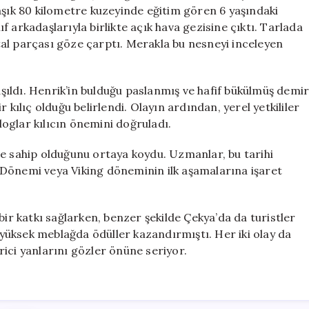
Bir
aşık 80 kilometre kuzeyinde eğitim gören 6 yaşındaki
Kılıç
 arkadaşlarıyla birlikte açık hava gezisine çıktı. Tarlada
Buldu
al parçası göze çarptı. Merakla bu nesneyi inceleyen
için
laşıldı. Henrik’in bulduğu paslanmış ve hafif bükülmüş demi
 kılıç olduğu belirlendi. Olayın ardından, yerel yetkililer
oglar kılıcın önemini doğruladı.
mişe sahip olduğunu ortaya koydu. Uzmanlar, bu tarihi
 Dönemi veya Viking döneminin ilk aşamalarına işaret
bir katkı sağlarken, benzer şekilde Çekya’da da turistler
e yüksek meblağda ödüller kazandırmıştı. Her iki olay da
ici yanlarını gözler önüne seriyor.