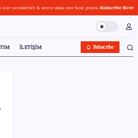
o our newsletter & never miss our best posts.
Subscribe Now!
TIM
İLETİŞİM
Subscribe
ı
SON YAZILAR
2026 LGS tercih sonuçları açıklandı mı?
LGS tercih sonuçları ne zaman, saat kaçta