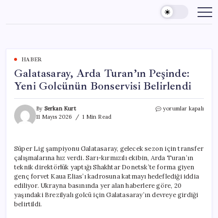
Skip
to
content
HABER
Galatasaray, Arda Turan’ın Peşinde:
Yeni Golcünün Bonservisi Belirlendi
Galatasaray,
By
Serkan Kurt
yorumlar kapalı
Arda
11 Mayıs 2026
1 Min Read
Turan’ın
Peşinde:
Yeni
Süper Lig şampiyonu Galatasaray, gelecek sezon için transfer
Golcünün
çalışmalarına hız verdi. Sarı-kırmızılı ekibin, Arda Turan’ın
Bonservisi
Belirlendi
teknik direktörlük yaptığı Shakhtar Donetsk’te forma giyen
için
genç forvet Kaua Elias’ı kadrosuna katmayı hedeflediği iddia
ediliyor. Ukrayna basınında yer alan haberlere göre, 20
yaşındaki Brezilyalı golcü için Galatasaray’ın devreye girdiği
belirtildi.