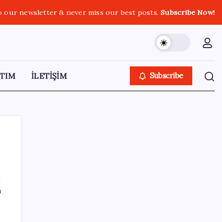
o our newsletter & never miss our best posts.
Subscribe Now!
TIM
İLETİŞİM
Subscribe
SON YAZILAR
ı
Altında taşlar yerinden oynuyor: Dünya
devinden 22 ay sonra tarihi hamle