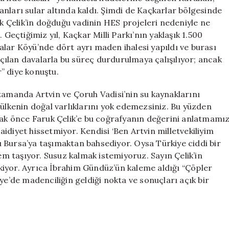
alanları sular altında kaldı. Şimdi de Kaçkarlar bölgesinde
uk Çelik’in doğduğu vadinin HES projeleri nedeniyle ne
 Geçtiğimiz yıl, Kaçkar Milli Parkı’nın yaklaşık 1.500
ylalar Köyü’nde dört ayrı maden ihalesi yapıldı ve burası
 Açılan davalarla bu süreç durdurulmaya çalışılıyor; ancak
” diye konuştu.
zamanda Artvin ve Çoruh Vadisi’nin su kaynaklarını
 ülkenin doğal varlıklarını yok edemezsiniz. Bu yüzden
k önce Faruk Çelik’e bu coğrafyanın değerini anlatmamı
idiyet hissetmiyor. Kendisi ‘Ben Artvin milletvekiliyim
 Bursa’ya taşımaktan bahsediyor. Oysa Türkiye ciddi bir
nem taşıyor. Susuz kalmak istemiyoruz. Sayın Çelik’in
iyor. Ayrıca İbrahim Gündüz’ün kaleme aldığı “Çöpler
ye’de madenciliğin geldiği nokta ve sonuçları açık bir