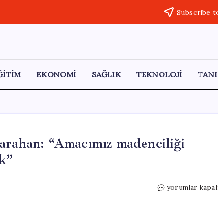
Subscribe t
ĞİTİM
EKONOMİ
SAĞLIK
TEKNOLOJİ
TANI
Karahan: “Amacımız madenciliği
k”
Yeşil
yorumlar kapal
Artvin
Derneği
Başkanı