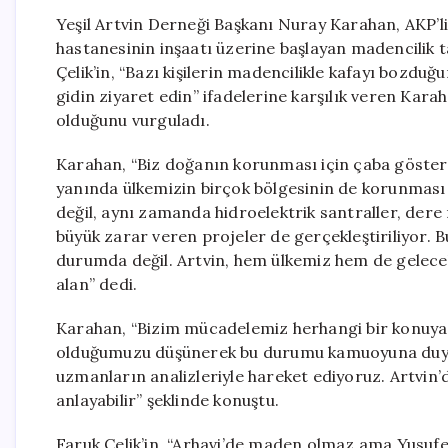
Yeşil Artvin Derneği Başkanı Nuray Karahan, AKP’li 
hastanesinin inşaatı üzerine başlayan madencilik tar
Çelik’in, “Bazı kişilerin madencilikle kafayı bozd
gidin ziyaret edin” ifadelerine karşılık veren Kar
olduğunu vurguladı.
Karahan, “Biz doğanın korunması için çaba gösteri
yanında ülkemizin birçok bölgesinin de korunması 
değil, aynı zamanda hidroelektrik santraller, dere 
büyük zarar veren projeler de gerçekleştiriliyor. 
durumda değil. Artvin, hem ülkemiz hem de gelecek
alan” dedi.
Karahan, “Bizim mücadelemiz herhangi bir konuya ‘k
olduğumuzu düşünerek bu durumu kamuoyuna duyurm
uzmanların analizleriyle hareket ediyoruz. Artvin
anlayabilir” şeklinde konuştu.
Faruk Çelik’in, “Arhavi’de maden olmaz ama Yusufel