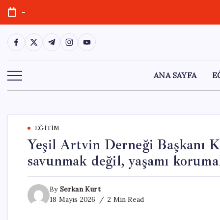
Skip
-
to
content
https://www.facebook.com/
https://twitter.com/
https://t.me/
https://www.instagram.com/
https://youtube.com/
ANA SAYFA
E
EĞITIM
Yeşil Artvin Derneği Başkanı 
savunmak değil, yaşamı koruma
By
Serkan Kurt
18 Mayıs 2026
2 Min Read