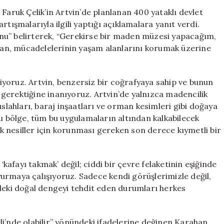
Karahan:
Faruk Çelik’in Artvin’de planlanan 400 yataklı devlet
“Amacımız
tışmalarıyla ilgili yaptığı açıklamalara yanıt verdi.
madenciliği
uğunu” belirterek, “Gerekirse bir maden müzesi yapacağım,
savunmak
ahan, mücadelelerinin yaşam alanlarını korumak üzerine
değil,
yaşamı
korumak”
yoruz. Artvin, benzersiz bir coğrafyaya sahip ve bunun
için
gerektiğine inanıyoruz. Artvin’de yalnızca madencilik
ıslahları, baraj inşaatları ve orman kesimleri gibi doğaya
Bu bölge, tüm bu uygulamaların altından kalkabilecek
 nesiller için korunması gereken son derece kıymetli bir
afayı takmak’ değil; ciddi bir çevre felaketinin eşiğinde
aya çalışıyoruz. Sadece kendi görüşlerimizle değil,
’deki doğal dengeyi tehdit eden durumları herkes
i’nde olabilir” yönündeki ifadelerine değinen Karahan,