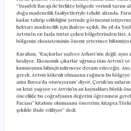
“Yusufeli Barajı ile birlikte bölgede verimli tarım 
doğa madencilik faaliyetleriyle tehdit altında. Far
kadar tahrip edildiğini yerinde görmesini istiyoruz.
hektarı madencilik için ihaleye açıldı. Bu yıl da Ya
Artvin’in en fazla turist çeken bölgelerinden biri.
bölgenin ekosisteminin önemi yeterince bilinmiyor
Karahan, “Kaçkarlar sadece Arhavi’nin değil, aynı 
besliyor. Ekonomik çıkarlar uğruna tüm Artvin’i ve
kamuoyunu bilinçlendirmeye devam edeceğiz. Anca
gerek. Artvin kökenli olmasına rağmen bu bölgeye a
ama Bursa’da oturuyorum’ diyor. Çoruh’un sularını
su krizi yaşıyor ve Artvin’in su kaynakları büyük ö
öncelikle bu coğrafyanın değerini öğrenmesi gerek
Faciası” kitabını okumasını öneririm; kitapta Türki
şekilde ifade ediliyor” dedi.