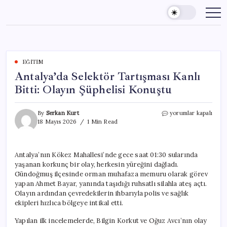
Skip
to
content
EĞITIM
Antalya’da Selektör Tartışması Kanlı
Bitti: Olayın Şüphelisi Konuştu
Antalya’da
By
Serkan Kurt
yorumlar kapalı
Selektör
18 Mayıs 2026
1 Min Read
Tartışması
Kanlı
Bitti:
Antalya’nın Kökez Mahallesi’nde gece saat 01:30 sularında
Olayın
yaşanan korkunç bir olay, herkesin yüreğini dağladı.
Şüphelisi
Konuştu
Gündoğmuş ilçesinde orman muhafaza memuru olarak görev
için
yapan Ahmet Bayar, yanında taşıdığı ruhsatlı silahla ateş açtı.
Olayın ardından çevredekilerin ihbarıyla polis ve sağlık
ekipleri hızlıca bölgeye intikal etti.
Yapılan ilk incelemelerde, Bilgin Korkut ve Oğuz Avcı’nın olay