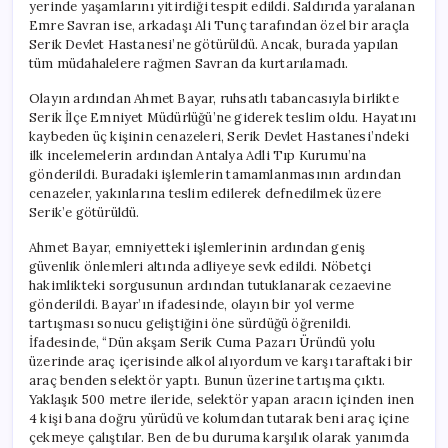
yerinde yaşamlarını yitirdiği tespit edildi. Saldırıda yaralanan
Emre Savran ise, arkadaşı Ali Tunç tarafından özel bir araçla
Serik Devlet Hastanesi’ne götürüldü. Ancak, burada yapılan
tüm müdahalelere rağmen Savran da kurtarılamadı.
Olayın ardından Ahmet Bayar, ruhsatlı tabancasıyla birlikte
Serik İlçe Emniyet Müdürlüğü’ne giderek teslim oldu. Hayatını
kaybeden üç kişinin cenazeleri, Serik Devlet Hastanesi’ndeki
ilk incelemelerin ardından Antalya Adli Tıp Kurumu’na
gönderildi. Buradaki işlemlerin tamamlanmasının ardından
cenazeler, yakınlarına teslim edilerek defnedilmek üzere
Serik’e götürüldü.
Ahmet Bayar, emniyetteki işlemlerinin ardından geniş
güvenlik önlemleri altında adliyeye sevk edildi. Nöbetçi
hakimlikteki sorgusunun ardından tutuklanarak cezaevine
gönderildi. Bayar’ın ifadesinde, olayın bir yol verme
tartışması sonucu geliştiğini öne sürdüğü öğrenildi.
İfadesinde, “Dün akşam Serik Cuma Pazarı Üründü yolu
üzerinde araç içerisinde alkol alıyordum ve karşı taraftaki bir
araç benden selektör yaptı. Bunun üzerine tartışma çıktı.
Yaklaşık 500 metre ileride, selektör yapan aracın içinden inen
4 kişi bana doğru yürüdü ve kolumdan tutarak beni araç içine
çekmeye çalıştılar. Ben de bu duruma karşılık olarak yanımda