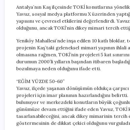
Antalya’nın Kaş ilçesinde TOKİ konutlarına yönelik
Yavuz, sosyal medya platformu X üzerinden yaptığı
yapısını ve çevresel etkilerini değerlendirdi. Yavu
olduğunu, ancak TOKİ’nin dikey mimari tercih ettiğ
Yeniköy Mahallesi’nde inşa edilen 10 katlı bloklar,
projenin Kaş’taki geleneksel mimari yapının ihlali an
olmasına rağmen, TOKİ’nin projeleri 5 kat sınırını
durumun 2000’li yılların başından itibaren başladığ
bozulmaya neden olduğunu ifade etti.
“EĞİM YÜZDE 50-60”
Yavuz, ilçede yaşanan dönüşümün oldukça çarpıcı o
projeleri için imar planının hazırlandığını belirtt
bulunuyor ve merkezdeki konutların büyük çoğunlu
günümüze devam ettiğini ifade eden Yavuz, TOKİ k
tasarlanabileceğini, ancak dikey mimarinin tercih e
göstermesinin de dikkat çekici olduğunu vurguladı