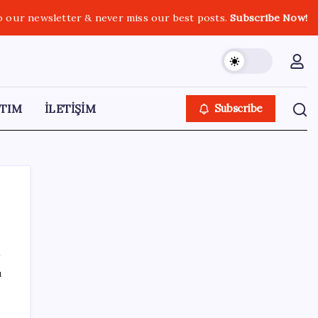
o our newsletter & never miss our best posts.
Subscribe Now!
TIM
İLETİŞİM
Subscribe
SON YAZILAR
ı
2026 LGS tercih sonuçları açıklandı mı?
LGS tercih sonuçları ne zaman, saat kaçta