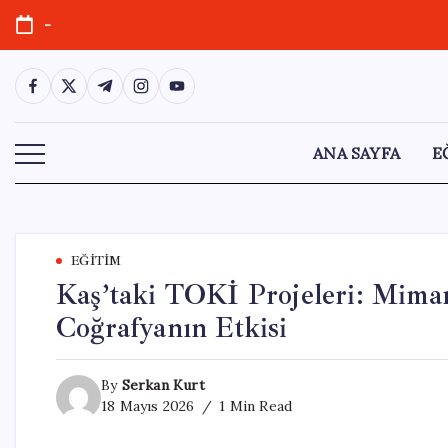
Skip
-
to
content
https://www.facebook.com/
https://twitter.com/
https://t.me/
https://www.instagram.com/
https://youtube.com/
ANA SAYFA
E
EĞITIM
Kaş’taki TOKİ Projeleri: Mimar
Coğrafyanın Etkisi
By
Serkan Kurt
18 Mayıs 2026
1 Min Read