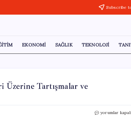
Subscribe t
ĞİTİM
EKONOMİ
SAĞLIK
TEKNOLOJİ
TANI
i Üzerine Tartışmalar ve
Kaş’taki
yorumlar kapal
TOKİ
Projeleri:
Mimari