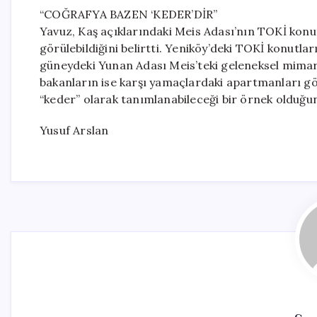
“COĞRAFYA BAZEN ‘KEDER’DİR”
Yavuz, Kaş açıklarındaki Meis Adası’nın TOKİ konu
görülebildiğini belirtti. Yeniköy’deki TOKİ konutla
güneydeki Yunan Adası Meis’teki geleneksel mimari
bakanların ise karşı yamaçlardaki apartmanları g
“keder” olarak tanımlanabileceği bir örnek olduğun
Yusuf Arslan