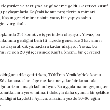
Üzerine
 eleştiriler ve tartışmalar gündeme geldi. Gazeteci Yusuf
Tartışmalar
 paylaşımlarla Kaş’taki konut projelerinin mimari
ve
z, Kaş’ın genel mimarisinin yatay bir yapıya sahip
Coğrafyanın
ini vurguladı.
Etkisi
için
 toplamda 214 konut ve iş yerinden oluşuyor. Yavuz, bu
lamına geldiğini belirtti. İlçede genellikle 3 kat sınırı
 zorlayarak dik yamaçlara kadar ulaşıyor. Yavuz, bu
ını ve son 20 yıl içerisinde Kaş’ta önemli bir çevresel
lduğunu dile getirirken, TOKİ’nin Yeniköy’deki konut
i. Söz konusu alan, ilçe merkezine yakın bir konumda
ğu turizm amaçlı kullanılıyor. Bu uygulamanın geçmişten
onutlarının yerel mimari dokuyla daha uyumlu bir şekilde
dildiğini kaydetti. Ayrıca, arazinin yüzde 50-60 eğim
.