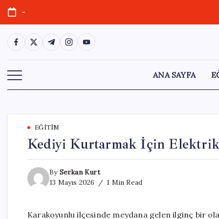
Skip
-
to
content
https://www.facebook.com/
https://twitter.com/
https://t.me/
https://www.instagram.com/
https://youtube.com/
ANA SAYFA
E
EĞITIM
Kediyi Kurtarmak İçin Elektrik
By
Serkan Kurt
13 Mayıs 2026
1 Min Read
Karakoyunlu ilçesinde meydana gelen ilginç bir ol