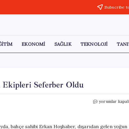
Subscribe t
ĞİTİM
EKONOMİ
SAĞLIK
TEKNOLOJİ
TANI
 Ekipleri Seferber Oldu
Kediyi
yorumlar kapal
Kurtarmak
İçin
Elektrik
Ekipleri
ayda, bahçe sahibi Erkan Hoşhaber, dışarıdan gelen yoğun