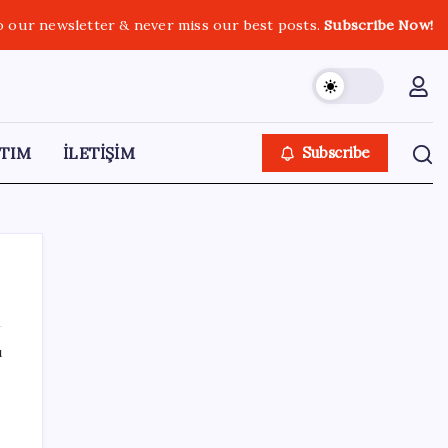
o our newsletter & never miss our best posts.
Subscribe Now!
TIM
İLETİŞİM
Subscribe
ı
SON YAZILAR
2026 LGS tercih sonuçları açıklandı mı?
LGS tercih sonuçları ne zaman, saat kaçta