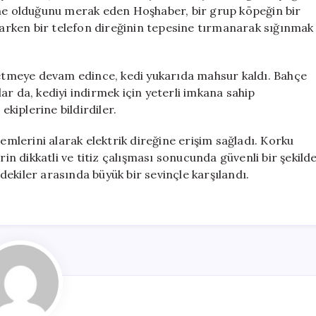
Seferber
 ne olduğunu merak eden Hoşhaber, bir grup köpeğin bir
Oldu
açarken bir telefon direğinin tepesine tırmanarak sığınmak
için
t etmeye devam edince, kedi yukarıda mahsur kaldı. Bahçe
ar da, kediyi indirmek için yeterli imkana sahip
ekiplerine bildirdiler.
lemlerini alarak elektrik direğine erişim sağladı. Korku
rin dikkatli ve titiz çalışması sonucunda güvenli bir şekild
ekiler arasında büyük bir sevinçle karşılandı.