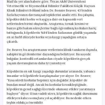
Mail’da yer alan habere göre, Texas A&M Üniversitesi
Veterinerlik ve Biyomedikal Bilimler Fakültesi Küçük Hayvan
Klinik Bilimleri Bölümü’nden Dr. Bonnie Beaver, 43 binden
fazla hayvanın davranışsal tepkilerini analiz etti. Bu çalışma,
köpeklerdeki korku ve kaygıya dair en kapsamlı veri
setlerinden birini oluşturdu. Araştırma, tırnak kesimi ve
banyo gibi bakım süreçlerine bağlı öğrenilmiş korkuları hariç
tuttuğunda, köpeklerin %84’ünden fazlasının günlük yaşamda
en az hafif düzeyde korku veya kaygı yaşadığını ortaya
çıkardı.
Dr. Beaver, bu araştırmanın verilerinin klinik tanıların dışında,
sahiplerin gözlemlerine dayandığını belirtiyor. Bu sayede
bulgular, kontrollü ortamlardan ziyade köpeklerin gerçek
yaşam davranışlarını daha iyi yansıtıyor.
Köpeklerin en sık kaygı yaşadığı durumlar arasında, yabancı
insanlar ve köpeklerle karşılaşmalar yer alıyor. Dr. Beaver,
“Kısa süreli korkular hepimiz için doğaldır; köpekler de
bundan muaf değil. Ancak bu korkular kronikleştiğinde,
köpeklerin genel sağlığı üzerinde olumsuz etkiler yaratmaya
başlıyor” diyor. Uzun vadeli stres, köpeklerin sağlık durumunu
etkileyen kalıcı sonuçlara yol açabiliyor. Bu nedenle erken
teşhis oldukça önemlidir.