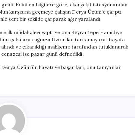
Trafik
ldi. Edinilen bilgilere göre, akaryakıt istasyonundan
Kazasında
yolun karşısına geçmeye çalışan Derya Üzüm’e çarptı.
Hayatını
le sert bir şekilde çarparak ağır yaralandı.
Kaybetti
için
üm’e ilk müdahaleyi yaptı ve onu Seyrantepe Hamidiye
k, tüm çabalara rağmen Üzüm kurtarılamayarak hayata
 alındı ve çıkarıldığı mahkeme tarafından tutuklanarak
cenazesi ise pazar günü defnedildi.
, Derya Üzüm’ün hayatı ve başarıları, onu tanıyanlar