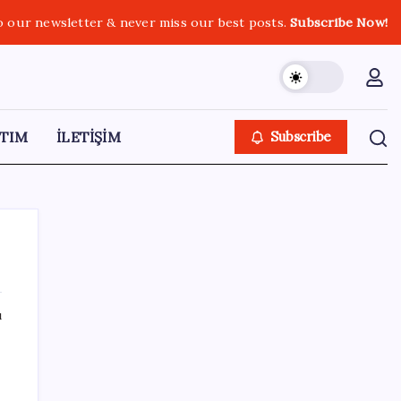
o our newsletter & never miss our best posts.
Subscribe Now!
TIM
İLETİŞİM
Subscribe
ı
SON YAZILAR
2026 LGS tercih sonuçları açıklandı mı?
LGS tercih sonuçları ne zaman, saat kaçta