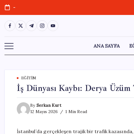
Skip
-
to
content
https://www.facebook.com/
https://twitter.com/
https://t.me/
https://www.instagram.com/
https://youtube.com/
ANA SAYFA
E
EĞITIM
İş Dünyası Kaybı: Derya Üzüm 
By
Serkan Kurt
12 Mayıs 2026
1 Min Read
İstanbul’da gerçekleşen trajik bir trafik kazasında