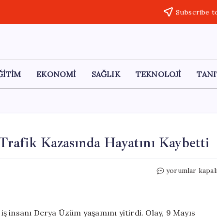
Subscribe t
ĞİTİM
EKONOMİ
SAĞLIK
TEKNOLOJİ
TANI
Trafik Kazasında Hayatını Kaybetti
İş
yorumlar kapal
Dünyası
Kaybı:
Derya
Üzüm
, iş insanı Derya Üzüm yaşamını yitirdi. Olay, 9 Mayıs