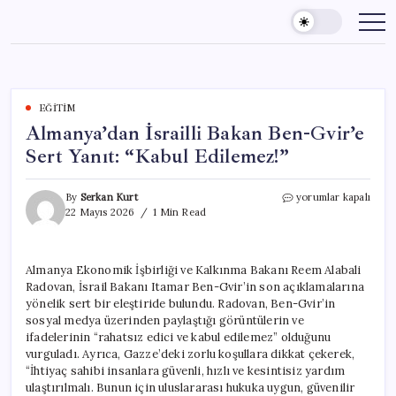
Skip
to
content
EĞITIM
Almanya’dan İsrailli Bakan Ben-Gvir’e
Sert Yanıt: “Kabul Edilemez!”
Almanya’dan
By
Serkan Kurt
yorumlar kapalı
İsrailli
22 Mayıs 2026
1 Min Read
Bakan
Ben-
Gvir’e
Almanya Ekonomik İşbirliği ve Kalkınma Bakanı Reem Alabali
Sert
Radovan, İsrail Bakanı Itamar Ben-Gvir’in son açıklamalarına
Yanıt:
“Kabul
yönelik sert bir eleştiride bulundu. Radovan, Ben-Gvir’in
Edilemez!”
sosyal medya üzerinden paylaştığı görüntülerin ve
için
ifadelerinin “rahatsız edici ve kabul edilemez” olduğunu
vurguladı. Ayrıca, Gazze’deki zorlu koşullara dikkat çekerek,
“İhtiyaç sahibi insanlara güvenli, hızlı ve kesintisiz yardım
ulaştırılmalı. Bunun için uluslararası hukuka uygun, güvenilir