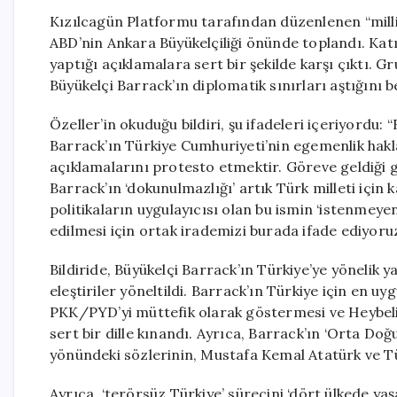
Kızılcagün Platformu tarafından düzenlenen “milli 
ABD’nin Ankara Büyükelçiliği önünde toplandı. Kat
yaptığı açıklamalara sert bir şekilde karşı çıktı.
Büyükelçi Barrack’ın diplomatik sınırları aştığını be
Özeller’in okuduğu bildiri, şu ifadeleri içeriyord
Barrack’ın Türkiye Cumhuriyeti’nin egemenlik hakla
açıklamalarını protesto etmektir. Göreve geldiği 
Barrack’ın ‘dokunulmazlığı’ artık Türk milleti için
politikaların uygulayıcısı olan bu ismin ‘istenmeye
edilmesi için ortak irademizi burada ifade ediyoruz
Bildiride, Büyükelçi Barrack’ın Türkiye’ye yönelik y
eleştiriler yöneltildi. Barrack’ın Türkiye için en 
PKK/PYD’yi müttefik olarak göstermesi ve Heybelia
sert bir dille kınandı. Ayrıca, Barrack’ın ‘Orta D
yönündeki sözlerinin, Mustafa Kemal Atatürk ve Tür
Ayrıca, ‘terörsüz Türkiye’ sürecini ‘dört ülkede y