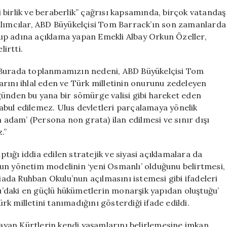
Önünde
birlik ve beraberlik” çağrısı kapsamında, birçok vatandaş
Tom
ılımcılar, ABD Büyükelçisi Tom Barrack’ın son zamanlarda
Barrack’a
 Grup adına açıklama yapan Emekli Albay Orkun Özeller,
Tepki
lirtti.
Gösterdi:
“İstenmeyen
u: “Burada toplanmamızın nedeni, ABD Büyükelçisi Tom
Adam
rını ihlal eden ve Türk milletinin onurunu zedeleyen
İlan
günden bu yana bir sömürge valisi gibi hareket eden
Edilsin”
için
 kabul edilemez. Ulus devletleri parçalamaya yönelik
n adam’ (Persona non grata) ilan edilmesi ve sınır dışı
.”
aptığı iddia edilen stratejik ve siyasi açıklamalara da
uygun yönetim modelinin ‘yeni Osmanlı’ olduğunu belirtmesi,
da Ruhban Okulu’nun açılmasını istemesi gibi ifadeleri
oğu’daki en güçlü hükümetlerin monarşik yapıdan oluştuğu’
k milletini tanımadığını gösterdiği ifade edildi.
aşayan Kürtlerin kendi yaşamlarını belirlemesine imkan