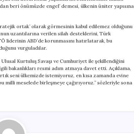
9’dan beri önümüzde engel’ demesi, ülkenin üniter yapısına
tratejik ortak’ olarak görmesinin kabul edilemez olduğunu
n uzantılarına verilen silah desteklerini, Türk
ETÖ liderinin ABD’de korunmasını hatırlatarak, bu
lduğunu vurguladılar.
Ulusal Kurtuluş Savaşı ve Cumhuriyet ile şekillendiğini
gili bakanlıkları resmi adım atmaya davet etti. Açıklama,
Artık seni ülkemizde istemiyoruz, en kısa zamanda evine
 bu milli meselede birleşmeye çağırıyoruz.” sözleriyle sona