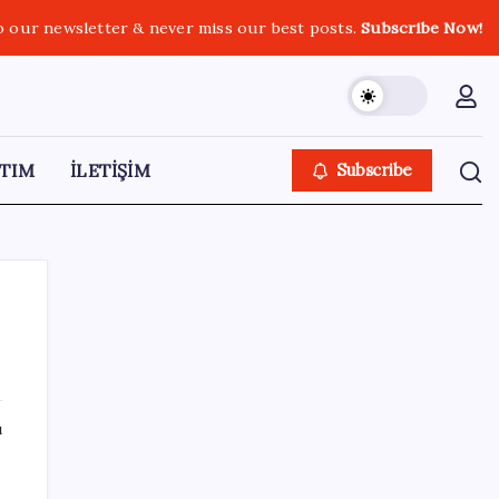
o our newsletter & never miss our best posts.
Subscribe Now!
TIM
İLETİŞİM
Subscribe
SON YAZILAR
ı
2026 LGS tercih sonuçları açıklandı mı?
LGS tercih sonuçları ne zaman, saat kaçta