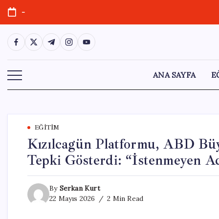
Skip
-
to
content
https://www.facebook.com/
https://twitter.com/
https://t.me/
https://www.instagram.com/
https://youtube.com/
ANA SAYFA
E
EĞITIM
Kızılcagün Platformu, ABD Bü
Tepki Gösterdi: “İstenmeyen Ad
By
Serkan Kurt
22 Mayıs 2026
2 Min Read