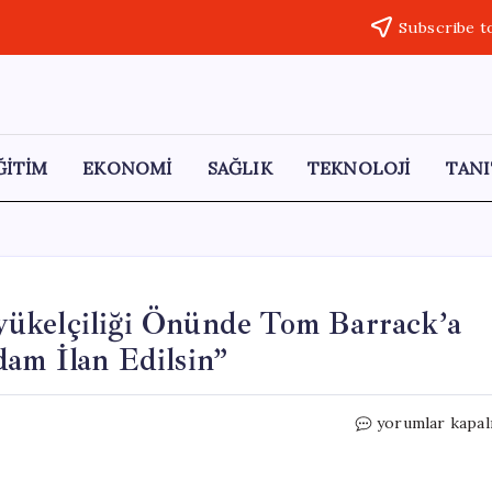
Subscribe t
ĞİTİM
EKONOMİ
SAĞLIK
TEKNOLOJİ
TANI
yükelçiliği Önünde Tom Barrack’a
am İlan Edilsin”
Kızılcagün
yorumlar kapal
Platformu,
ABD
Büyükelçiliği