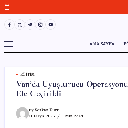
Skip
-
to
content
https://www.facebook.com/
https://twitter.com/
https://t.me/
https://www.instagram.com/
https://youtube.com/
ANA SAYFA
E
EĞITIM
Van’da Uyuşturucu Operasyonu
Ele Geçirildi
By
Serkan Kurt
11 Mayıs 2026
1 Min Read