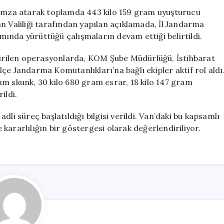
Kilo
a imza atarak toplamda 443 kilo 159 gram uyuşturucu
Uyuşturucu
n Valiliği tarafından yapılan açıklamada, İl Jandarma
ve
ında yürüttüğü çalışmaların devam ettiği belirtildi.
718
Hap
ştirilen operasyonlarda, KOM Şube Müdürlüğü, İstihbarat
Ele
çe Jandarma Komutanlıkları’na bağlı ekipler aktif rol aldı
Geçirildi
am skunk, 30 kilo 680 gram esrar, 18 kilo 147 gram
için
ildi.
 adli süreç başlatıldığı bilgisi verildi. Van’daki bu kapsamlı
kararlılığın bir göstergesi olarak değerlendiriliyor.