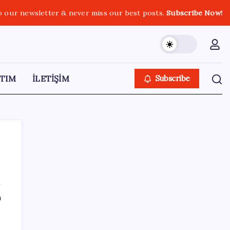
o our newsletter & never miss our best posts.
Subscribe Now!
TIM
İLETİŞİM
Subscribe
SON YAZILAR
ı
2026 LGS tercih sonuçları açıklandı mı?
LGS tercih sonuçları ne zaman, saat kaçta