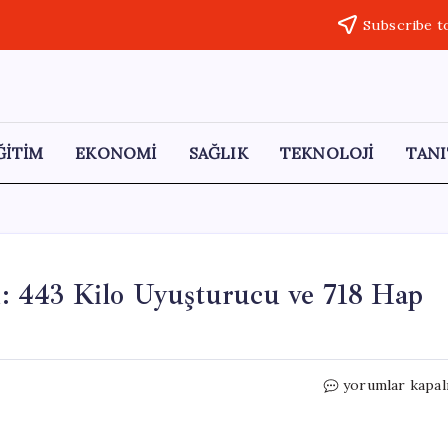
Subscribe t
ĞİTİM
EKONOMİ
SAĞLIK
TEKNOLOJİ
TANI
: 443 Kilo Uyuşturucu ve 718 Hap
Van’da
yorumlar kapal
Uyuşturucu
Operasyonu:
443