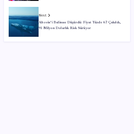
Next
Altcoin’i Balinası Düşürdü: Fiyat Yüzde 67 Çakıldı,
91 Milyon Dolarlık Risk Sürüyor
SON YAZILAR
2026 LGS tercih sonuçları açıklandı mı? LGS tercih
sonuçları ne zaman, saat kaçta açıklanacak?
Son Dakika… En düşük emekli maaşı farkının