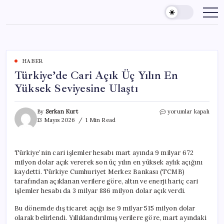
Skip
to
content
HABER
Türkiye’de Cari Açık Üç Yılın En
Yüksek Seviyesine Ulaştı
Türkiye’de
By
Serkan Kurt
yorumlar kapalı
Cari
13 Mayıs 2026
1 Min Read
Açık
Üç
Yılın
Türkiye’nin cari işlemler hesabı mart ayında 9 milyar 672
En
milyon dolar açık vererek son üç yılın en yüksek aylık açığını
Yüksek
Seviyesine
kaydetti. Türkiye Cumhuriyet Merkez Bankası (TCMB)
Ulaştı
tarafından açıklanan verilere göre, altın ve enerji hariç cari
için
işlemler hesabı da 3 milyar 886 milyon dolar açık verdi.
Bu dönemde dış ticaret açığı ise 9 milyar 515 milyon dolar
olarak belirlendi. Yıllıklandırılmış verilere göre, mart ayındaki