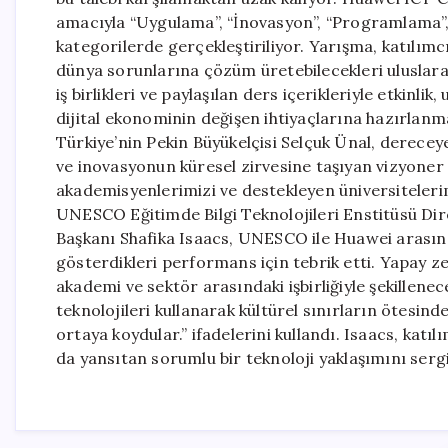
amacıyla “Uygulama”, “İnovasyon”, “Programlama”, “
kategorilerde gerçekleştiriliyor. Yarışma, katılımc
dünya sorunlarına çözüm üretebilecekleri uluslarar
iş birlikleri ve paylaşılan ders içerikleriyle etkinl
dijital ekonominin değişen ihtiyaçlarına hazırlan
Türkiye’nin Pekin Büyükelçisi Selçuk Ünal, dereceye
ve inovasyonun küresel zirvesine taşıyan vizyoner 
akademisyenlerimizi ve destekleyen üniversiteleri
UNESCO Eğitimde Bilgi Teknolojileri Enstitüsü Dir
Başkanı Shafika Isaacs, UNESCO ile Huawei arasında
gösterdikleri performans için tebrik etti. Yapay ze
akademi ve sektör arasındaki işbirliğiyle şekillenec
teknolojileri kullanarak kültürel sınırların ötesi
ortaya koydular.” ifadelerini kullandı. Isaacs, katıl
da yansıtan sorumlu bir teknoloji yaklaşımını serg