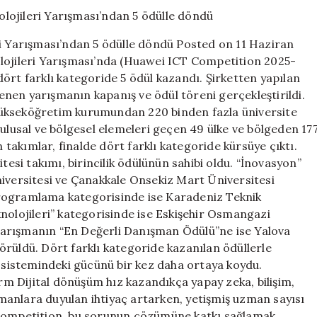
Huawei
Bilişim
Teknolojileri
ri Yarışması’ndan 5 ödülle döndü Posted on 11 Haziran
Yarışması’ndan
olojileri Yarışması’nda (Huawei ICT Competition 2025-
5
ört farklı kategoride 5 ödül kazandı. Şirketten yapılan
ödülle
döndü
nen yarışmanın kapanış ve ödül töreni gerçekleştirildi.
için
n yükseköğretim kurumundan 220 binden fazla üniversite
 ulusal ve bölgesel elemeleri geçen 49 ülke ve bölgeden 17
n takımlar, finalde dört farklı kategoride kürsüye çıktı.
tesi takımı, birincilik ödülünün sahibi oldu. “İnovasyon”
niversitesi ve Çanakkale Onsekiz Mart Üniversitesi
. Programlama kategorisinde ise Karadeniz Teknik
nolojileri” kategorisinde ise Eskişehir Osmangazi
. Yarışmanın “En Değerli Danışman Ödülü”ne ise Yalova
rüldü. Dört farklı kategoride kazanılan ödüllerle
kosistemindeki gücünü bir kez daha ortaya koydu.
orm Dijital dönüşüm hız kazandıkça yapay zeka, bilişim,
uzmanlara duyulan ihtiyaç artarken, yetişmiş uzman sayısı
 Competition, bu sorunun çözümüne katkı sağlamak