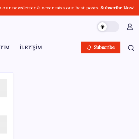
o our newsletter & never miss our best posts.
Subscribe Now!
TIM
İLETİŞİM
Subscribe
SON YAZILAR
Altında taşlar yerinden oynuyor: Dünya
devinden 22 ay sonra tarihi hamle