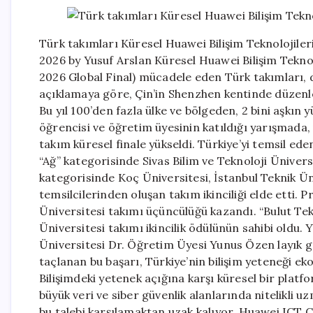
Türk takımları Küresel Huawei Bilişim Teknolojile
2026 by Yusuf Arslan Küresel Huawei Bilişim Tekn
2026 Global Final) mücadele eden Türk takımları, d
açıklamaya göre, Çin’in Shenzhen kentinde düzenle
Bu yıl 100’den fazla ülke ve bölgeden, 2 bini aşkı
öğrencisi ve öğretim üyesinin katıldığı yarışmada,
takım küresel finale yükseldi. Türkiye’yi temsil ede
“Ağ” kategorisinde Sivas Bilim ve Teknoloji Üniversi
kategorisinde Koç Üniversitesi, İstanbul Teknik Ü
temsilcilerinden oluşan takım ikinciliği elde etti
Üniversitesi takımı üçüncülüğü kazandı. “Bulut Tek
Üniversitesi takımı ikincilik ödülünün sahibi oldu
Üniversitesi Dr. Öğretim Üyesi Yunus Özen layık gö
taçlanan bu başarı, Türkiye’nin bilişim yeteneği e
Bilişimdeki yetenek açığına karşı küresel bir platf
büyük veri ve siber güvenlik alanlarında nitelikli 
bu talebi karşılamaktan uzak kalıyor. Huawei ICT