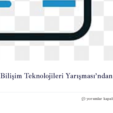
Bilişim Teknolojileri Yarışması’ndan
Türk
yorumlar kapal
takımları
Küresel