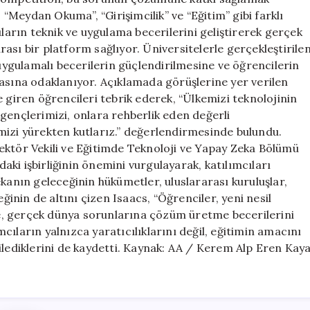
Meydan Okuma”, “Girişimcilik” ve “Eğitim” gibi farklı
ıların teknik ve uygulama becerilerini geliştirerek gerçek
ası bir platform sağlıyor. Üniversitelerle gerçekleştirile
ik, uygulamalı becerilerin güçlendirilmesine ve öğrencilerin
masına odaklanıyor. Açıklamada görüşlerine yer verilen
 giren öğrencileri tebrik ederek, “Ülkemizi teknolojinin
gençlerimizi, onlara rehberlik eden değerli
mizi yürekten kutlarız.” değerlendirmesinde bulundu.
ektör Vekili ve Eğitimde Teknoloji ve Yapay Zeka Bölümü
ki işbirliğinin önemini vurgulayarak, katılımcıları
kanın geleceğinin hükümetler, uluslararası kuruluşlar,
eğinin de altını çizen Isaacs, “Öğrenciler, yeni nesil
nde, gerçek dünya sorunlarına çözüm üretme becerilerini
ımcıların yalnızca yaratıcılıklarını değil, eğitimin amacını
ilediklerini de kaydetti. Kaynak: AA / Kerem Alp Eren Kay