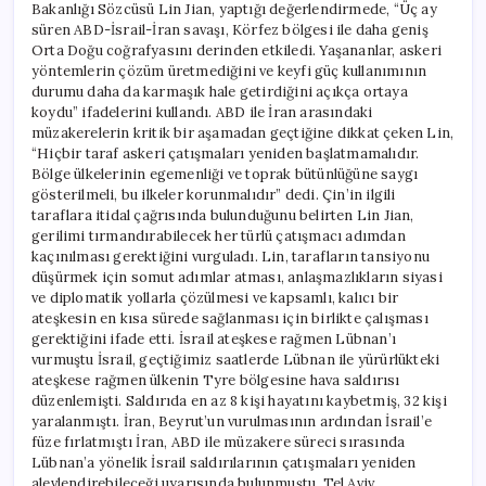
Bakanlığı Sözcüsü Lin Jian, yaptığı değerlendirmede, “Üç ay
süren ABD-İsrail-İran savaşı, Körfez bölgesi ile daha geniş
Orta Doğu coğrafyasını derinden etkiledi. Yaşananlar, askeri
yöntemlerin çözüm üretmediğini ve keyfi güç kullanımının
durumu daha da karmaşık hale getirdiğini açıkça ortaya
koydu” ifadelerini kullandı. ABD ile İran arasındaki
müzakerelerin kritik bir aşamadan geçtiğine dikkat çeken Lin,
“Hiçbir taraf askeri çatışmaları yeniden başlatmamalıdır.
Bölge ülkelerinin egemenliği ve toprak bütünlüğüne saygı
gösterilmeli, bu ilkeler korunmalıdır” dedi. Çin’in ilgili
taraflara itidal çağrısında bulunduğunu belirten Lin Jian,
gerilimi tırmandırabilecek her türlü çatışmacı adımdan
kaçınılması gerektiğini vurguladı. Lin, tarafların tansiyonu
düşürmek için somut adımlar atması, anlaşmazlıkların siyasi
ve diplomatik yollarla çözülmesi ve kapsamlı, kalıcı bir
ateşkesin en kısa sürede sağlanması için birlikte çalışması
gerektiğini ifade etti. İsrail ateşkese rağmen Lübnan’ı
vurmuştu İsrail, geçtiğimiz saatlerde Lübnan ile yürürlükteki
ateşkese rağmen ülkenin Tyre bölgesine hava saldırısı
düzenlemişti. Saldırıda en az 8 kişi hayatını kaybetmiş, 32 kişi
yaralanmıştı. İran, Beyrut’un vurulmasının ardından İsrail’e
füze fırlatmıştı İran, ABD ile müzakere süreci sırasında
Lübnan’a yönelik İsrail saldırılarının çatışmaları yeniden
alevlendirebileceği uyarısında bulunmuştu. Tel Aviv