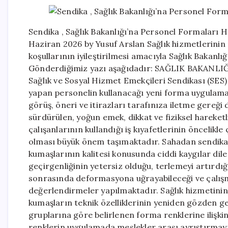
Sendika , Sağlık Bakanlığı’na Personel Formaları
Haziran 2026 by Yusuf Arslan Sağlık hizmetlerinin n
koşullarının iyileştirilmesi amacıyla Sağlık Bakan
Gönderdiğimiz yazı aşağıdadır: SAĞLIK BAKA
Sağlık ve Sosyal Hizmet Emekçileri Sendikası (SES)
yapan personelin kullanacağı yeni forma uygulamas
görüş, öneri ve itirazları tarafınıza iletme gereği 
sürdürülen, yoğun emek, dikkat ve fiziksel hareketl
çalışanlarının kullandığı iş kıyafetlerinin öncelikl
olması büyük önem taşımaktadır. Sahadan sendikam
kumaşlarının kalitesi konusunda ciddi kaygılar dile
geçirgenliğinin yetersiz olduğu, terlemeyi artırdı
sonrasında deformasyona uğrayabileceği ve çalışm
değerlendirmeler yapılmaktadır. Sağlık hizmetinin n
kumaşların teknik özelliklerinin yeniden gözden ge
gruplarına göre belirlenen forma renklerine ilişkin
renklerin uygulamada meslekler arası ayrıştırmayı 