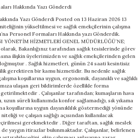
Bakanlığı’na
Personel
Formaları
 Hakkında Yazı Gönderdi Posted on 13 Haziran 2026 13
Hakkında
iteliğinin yükseltilmesi ve sağlık emekçilerinin çalışma
Yazı
lığı’na Personel Formaları Hakkında yazı Gönderdik.
Gönderdi
için
NLIĞI YÖNETİM HİZMETLERİ GENEL MÜDÜRLÜĞÜ’NE;
 olarak, Bakanlığınız tarafından sağlık tesislerinde görev
ına ilişkin üyelerimizden ve sağlık emekçilerinden gelen
doğmuştur . Sağlık hizmetleri, günün 24 saati kesintisiz
ilik gerektiren bir kamu hizmetidir. Bu nedenle sağlık
e çalışma koşullarına uygun, ergonomik, dayanıklı ve sağlıklı
ıza ulaşan geri bildirimlerde özellikle forma
 getirilmektedir . Çalışanlar tarafından; kumaşların hava
ğı, uzun süreli kullanımda konfor sağlamadığı, sık yıkama
a koşullarına uygun dayanıklılık göstermediği yönünde
iteliği ve çalışan sağlığı açısından kullanılacak
çirilmesi gerekmektedir . Diğer taraftan, sağlık meslek
 de yaygın itirazlar bulunmaktadır. Çalışanlar, belirlenen
artırabileceğini, ekip çalışması anlayışına zarar