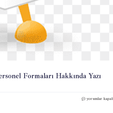
Personel Formaları Hakkında Yazı
Sendika
yorumlar kapal
,
Sağlık