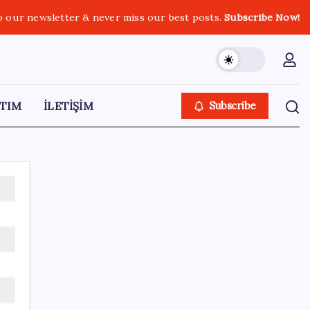
o our newsletter & never miss our best posts.
Subscribe Now!
TIM
İLETİŞİM
Subscribe
SON YAZILAR
Pezeşkiyan: Teslim olmaya zorlanırsak
savaşırız, boyun eğmeyiz