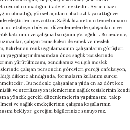
yla uyumlu olmadığını ifade etmektedir . Ayrıca bazı
gun olmadığı, görsel açıdan rahatsızlık yarattığı ve
nde eleştiriler mevcuttur. Sağlık hizmetinin temel unsuru
arını etkileyen böylesi düzenlemelerde çalışanların ve
ik katılımın ve çalışma barışının gereğidir . Bu nedenle;
uzmanlar, çalışan temsilcileri ile emek ve meslek
ni, Belirlenen renk uygulamasının çalışanların görüşleri
n yaygınlaştırılmasından önce sağlık tesislerinde
erinin yürütülmesini, Sendikamız ve ilgili meslek
sislerinde çalışan personelin görevleri gereği enfeksiyon,
 kaldığı dikkate alındığında, formaların kullanım süresi
nmektedir . Bu nedenle çalışanlara yılda en az dört kez
lik ve sterilizasyon işlemlerinin sağlık tesislerinin kendi
sına yönelik gerekli düzenlemelerin yapılmasını, talep
ilmesi ve sağlık emekçilerinin çalışma koşullarının
masını bekliyor, gereğini bilgilerinize sunuyoruz.