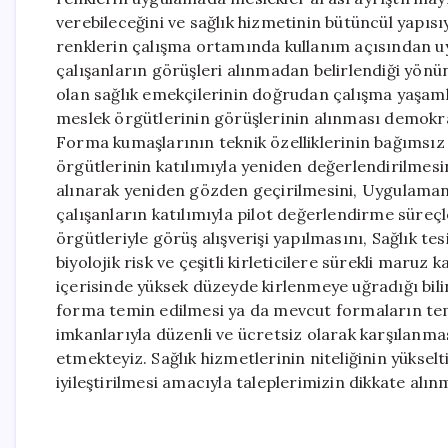
verebileceğini ve sağlık hizmetinin bütüncül yapısı
renklerin çalışma ortamında kullanım açısından uy
çalışanların görüşleri alınmadan belirlendiği yönü
olan sağlık emekçilerinin doğrudan çalışma yaşaml
meslek örgütlerinin görüşlerinin alınması demokrat
Forma kumaşlarının teknik özelliklerinin bağımsız 
örgütlerinin katılımıyla yeniden değerlendirilmesi
alınarak yeniden gözden geçirilmesini, Uygulamanı
çalışanların katılımıyla pilot değerlendirme süreçl
örgütleriyle görüş alışverişi yapılmasını, Sağlık te
biyolojik risk ve çeşitli kirleticilere sürekli maruz
içerisinde yüksek düzeyde kirlenmeye uğradığı bili
forma temin edilmesi ya da mevcut formaların temiz
imkanlarıyla düzenli ve ücretsiz olarak karşılanma
etmekteyiz. Sağlık hizmetlerinin niteliğinin yükselt
iyileştirilmesi amacıyla taleplerimizin dikkate alın