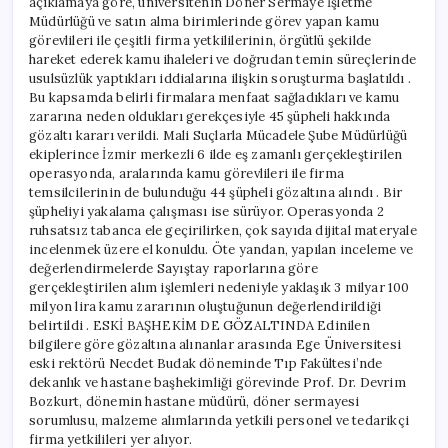
açıklamaya göre, üniversitenin Döner Sermaye İşletme
için
Müdürlüğü ve satın alma birimlerinde görev yapan kamu
görevlileri ile çeşitli firma yetkililerinin, örgütlü şekilde
hareket ederek kamu ihaleleri ve doğrudan temin süreçlerinde
usulsüzlük yaptıkları iddialarına ilişkin soruşturma başlatıldı .
Bu kapsamda belirli firmalara menfaat sağladıkları ve kamu
zararına neden oldukları gerekçesiyle 45 şüpheli hakkında
gözaltı kararı verildi. Mali Suçlarla Mücadele Şube Müdürlüğü
ekiplerince İzmir merkezli 6 ilde eş zamanlı gerçekleştirilen
operasyonda, aralarında kamu görevlileri ile firma
temsilcilerinin de bulunduğu 44 şüpheli gözaltına alındı . Bir
şüpheliyi yakalama çalışması ise sürüyor. Operasyonda 2
ruhsatsız tabanca ele geçirilirken, çok sayıda dijital materyale
incelenmek üzere el konuldu. Öte yandan, yapılan inceleme ve
değerlendirmelerde Sayıştay raporlarına göre
gerçekleştirilen alım işlemleri nedeniyle yaklaşık 3 milyar 100
milyon lira kamu zararının oluştuğunun değerlendirildiği
belirtildi . ESKİ BAŞHEKİM DE GÖZALTINDA Edinilen
bilgilere göre gözaltına alınanlar arasında Ege Üniversitesi
eski rektörü Necdet Budak döneminde Tıp Fakültesi’nde
dekanlık ve hastane başhekimliği görevinde Prof. Dr. Devrim
Bozkurt, dönemin hastane müdürü, döner sermayesi
sorumlusu, malzeme alımlarında yetkili personel ve tedarikçi
firma yetkilileri yer alıyor.