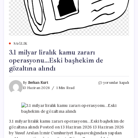
SAĞLIK
3.1 milyar liralık kamu zararı
operasyonu…Eski başhekim de
gözaltına alındı
3.1
By
Serkan Kurt
yorumlar kapalı
milyar
13 Haziran 2026
1 Min Read
liralık
kamu
zararı
operasyonu…
Eski
başhekim
3.1 milyar liralık kamu zararı operasyonu…Eski başhekim de
de
gözaltına alındı Posted on 13 Haziran 2026 13 Haziran 2026
gözaltına
by Yusuf Arslan İzmir Cumhuriyet Başsavcılığından yapılan
alındı