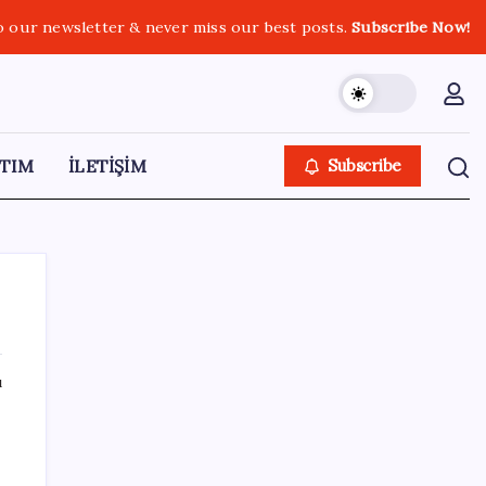
o our newsletter & never miss our best posts.
Subscribe Now!
TIM
İLETİŞİM
Subscribe
ı
SON YAZILAR
2026 LGS tercih sonuçları açıklandı mı?
LGS tercih sonuçları ne zaman, saat kaçta