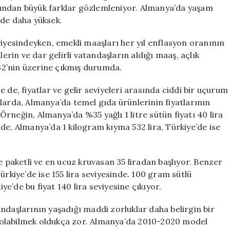
Farklı
çısından büyük farklar gözlemleniyor. Almanya’da yaşam
Dünya
üde daha yüksek.
için
viyesindeyken, emekli maaşları her yıl enflasyon oranının
lerin ve dar gelirli vatandaşların aldığı maaş, açlık
%32’nin üzerine çıkmış durumda.
 de, fiyatlar ve gelir seviyeleri arasında ciddi bir uçurum
larda, Almanya’da temel gıda ürünlerinin fiyatlarının
rneğin, Almanya’da %35 yağlı 1 litre sütün fiyatı 40 lira
kilde, Almanya’da 1 kilogram kıyma 532 lira, Türkiye’de ise
e paketli ve en ucuz kruvasan 35 liradan başlıyor. Benzer
ürkiye’de ise 155 lira seviyesinde. 100 gram sütlü
iye’de bu fiyat 140 lira seviyesine çıkıyor.
ndaşlarının yaşadığı maddi zorluklar daha belirgin bir
bi olabilmek oldukça zor. Almanya’da 2010-2020 model