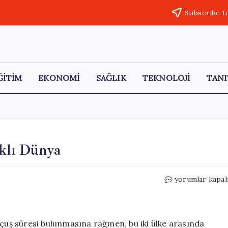
Subscribe t
ĞİTİM
EKONOMİ
SAĞLIK
TEKNOLOJİ
TANI
rklı Dünya
Sadece
yorumlar kapal
3
Saat
Uzaklıkta
İki
uçuş süresi bulunmasına rağmen, bu iki ülke arasında