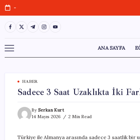
Skip
-
to
content
https://www.facebook.com/
https://twitter.com/
https://t.me/
https://www.instagram.com/
https://youtube.com/
ANA SAYFA
E
HABER
Sadece 3 Saat Uzaklıkta İki Fa
By
Serkan Kurt
14 Mayıs 2026
2 Min Read
Türkiye ile Almanya arasında sadece 3 saatlik bir 