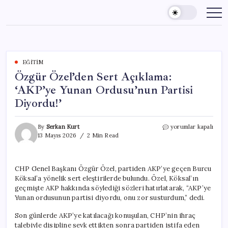
Skip
to
content
EĞITIM
Özgür Özel’den Sert Açıklama:
‘AKP’ye Yunan Ordusu’nun Partisi
Diyordu!’
Özgür
By
Serkan Kurt
yorumlar kapalı
Özel’den
13 Mayıs 2026
2 Min Read
Sert
Açıklama:
‘AKP’ye
CHP Genel Başkanı Özgür Özel, partiden AKP’ye geçen Burcu
Yunan
Köksal’a yönelik sert eleştirilerde bulundu. Özel, Köksal’ın
Ordusu’nun
Partisi
geçmişte AKP hakkında söylediği sözleri hatırlatarak, “AKP’ye
Diyordu!’
Yunan ordusunun partisi diyordu, onu zor susturdum,” dedi.
için
Son günlerde AKP’ye katılacağı konuşulan, CHP’nin ihraç
talebiyle disipline sevk ettikten sonra partiden istifa eden