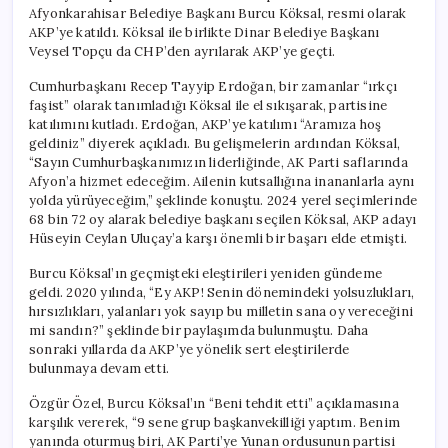
Afyonkarahisar Belediye Başkanı Burcu Köksal, resmi olarak
AKP’ye katıldı. Köksal ile birlikte Dinar Belediye Başkanı
Veysel Topçu da CHP’den ayrılarak AKP’ye geçti.
Cumhurbaşkanı Recep Tayyip Erdoğan, bir zamanlar “ırkçı
faşist” olarak tanımladığı Köksal ile el sıkışarak, partisine
katılımını kutladı. Erdoğan, AKP’ye katılımı “Aramıza hoş
geldiniz” diyerek açıkladı. Bu gelişmelerin ardından Köksal,
“Sayın Cumhurbaşkanımızın liderliğinde, AK Parti saflarında
Afyon’a hizmet edeceğim. Ailenin kutsallığına inananlarla aynı
yolda yürüyeceğim,” şeklinde konuştu. 2024 yerel seçimlerinde
68 bin 72 oy alarak belediye başkanı seçilen Köksal, AKP adayı
Hüseyin Ceylan Uluçay’a karşı önemli bir başarı elde etmişti.
Burcu Köksal’ın geçmişteki eleştirileri yeniden gündeme
geldi. 2020 yılında, “Ey AKP! Senin dönemindeki yolsuzlukları,
hırsızlıkları, yalanları yok sayıp bu milletin sana oy vereceğini
mi sandın?” şeklinde bir paylaşımda bulunmuştu. Daha
sonraki yıllarda da AKP’ye yönelik sert eleştirilerde
bulunmaya devam etti.
Özgür Özel, Burcu Köksal’ın “Beni tehdit etti” açıklamasına
karşılık vererek, “9 sene grup başkanvekilliği yaptım. Benim
yanında oturmuş biri, AK Parti’ye Yunan ordusunun partisi