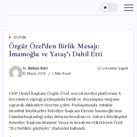
Skip
to
content
EĞITIM
Özgür Özel’den Birlik Mesajı:
İmamoğlu ve Yavaş’ı Dahil Etti
Özgür
By
Serkan Kurt
yorumlar kapalı
Özel’den
13 Mayıs 2026
1 Min Read
Birlik
Mesajı:
İmamoğlu
CHP Genel Başkanı Özgür Özel, sosyal medya platformu X
ve
üzerinden yaptığı paylaşımda birlik ve dayanışma vurgusu
Yavaş’ı
Dahil
yaparak dikkatleri üzerine çekti. Paylaşımında, tutuklu
Etti
İstanbul Büyükşehir Belediye Başkanı Ekrem İmamoğlu’nun
için
Cumhurbaşkanlığı aday iletişim hesabını ve Ankara Büyükşehir
Belediye Başkanı Mansur Yavaş’ın hesabını etiketleyen Özel,
“Biz birlikte güçlüyüz” ifadesini kullandı.