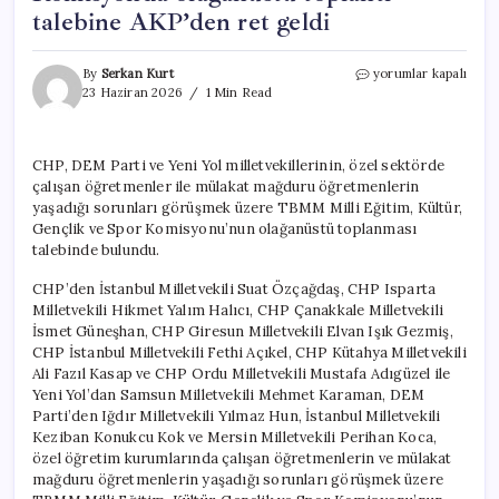
talebine AKP’den ret geldi
Özel
By
Serkan Kurt
yorumlar kapalı
sektör
23 Haziran 2026
1 Min Read
ve
mülakat
mağduru
CHP, DEM Parti ve Yeni Yol milletvekillerinin, özel sektörde
öğretmenlere
çalışan öğretmenler ile mülakat mağduru öğretmenlerin
Meclis’ten
kötü
yaşadığı sorunları görüşmek üzere TBMM Milli Eğitim, Kültür,
haber:
Gençlik ve Spor Komisyonu’nun olağanüstü toplanması
Komisyonda
talebinde bulundu.
olağanüstü
toplantı
CHP’den İstanbul Milletvekili Suat Özçağdaş, CHP Isparta
talebine
Milletvekili Hikmet Yalım Halıcı, CHP Çanakkale Milletvekili
AKP’den
İsmet Güneşhan, CHP Giresun Milletvekili Elvan Işık Gezmiş,
ret
CHP İstanbul Milletvekili Fethi Açıkel, CHP Kütahya Milletvekili
geldi
Ali Fazıl Kasap ve CHP Ordu Milletvekili Mustafa Adıgüzel ile
için
Yeni Yol’dan Samsun Milletvekili Mehmet Karaman, DEM
Parti’den Iğdır Milletvekili Yılmaz Hun, İstanbul Milletvekili
Keziban Konukcu Kok ve Mersin Milletvekili Perihan Koca,
özel öğretim kurumlarında çalışan öğretmenlerin ve mülakat
mağduru öğretmenlerin yaşadığı sorunları görüşmek üzere