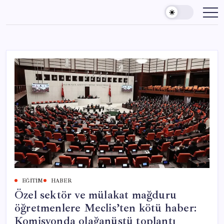
Skip
to
content
EĞITIM
HABER
Özel sektör ve mülakat mağduru
öğretmenlere Meclis’ten kötü haber:
Komisyonda olağanüstü toplantı