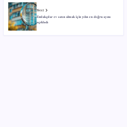
Next
Emlakçılar ev satın almak için yılın en doğru ayını
açıkladı
SON YAZILAR
2026 LGS tercih sonuçları açıklandı mı? LGS tercih
sonuçları ne zaman, saat kaçta açıklanacak?
Son Dakika… En düşük emekli maaşı farkının
yatacağı tarih belli oldu