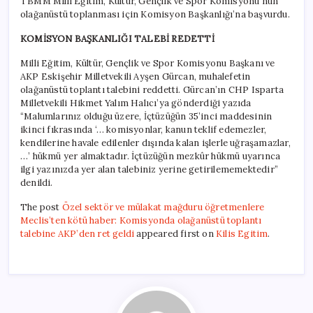
TBMM Milli Eğitim, Kültür, Gençlik ve Spor Komisyonu’nun
olağanüstü toplanması için Komisyon Başkanlığı’na başvurdu.
KOMİSYON BAŞKANLIĞI TALEBİ REDETTİ
Milli Eğitim, Kültür, Gençlik ve Spor Komisyonu Başkanı ve
AKP Eskişehir Milletvekili Ayşen Gürcan, muhalefetin
olağanüstü toplantı talebini reddetti. Gürcan’ın CHP Isparta
Milletvekili Hikmet Yalım Halıcı’ya gönderdiği yazıda
“Malumlarınız olduğu üzere, İçtüzüğün 35’inci maddesinin
ikinci fıkrasında ‘… komisyonlar, kanun teklif edemezler,
kendilerine havale edilenler dışında kalan işlerle uğraşamazlar,
…’ hükmü yer almaktadır. İçtüzüğün mezkûr hükmü uyarınca
ilgi yazınızda yer alan talebiniz yerine getirilememektedir”
denildi.
The post
Özel sektör ve mülakat mağduru öğretmenlere
Meclis’ten kötü haber: Komisyonda olağanüstü toplantı
talebine AKP’den ret geldi
appeared first on
Kilis Egitim
.