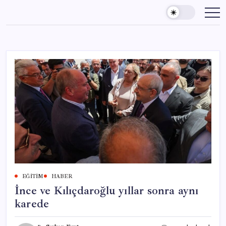
Skip
to
content
EĞITIM
HABER
İnce ve Kılıçdaroğlu yıllar sonra aynı
karede