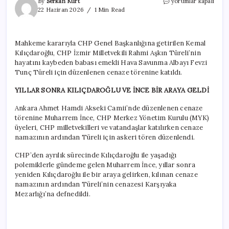
İnce
By
Serkan Kurt
yorumlar kapalı
ve
22 Haziran 2026
1 Min Read
Kılıçdaroğlu
yıllar
sonra
Mahkeme kararıyla CHP Genel Başkanlığına getirilen Kemal
aynı
Kılıçdaroğlu, CHP İzmir Milletvekili Rahmi Aşkın Türeli’nin
karede
için
hayatını kaybeden babası emekli Hava Savunma Albayı Fevzi
Tunç Türeli için düzenlenen cenaze törenine katıldı.
YILLAR SONRA KILIÇDAROĞLU VE İNCE BİR ARAYA GELDİ
Ankara Ahmet Hamdi Akseki Camii’nde düzenlenen cenaze
törenine Muharrem İnce, CHP Merkez Yönetim Kurulu (MYK)
üyeleri, CHP milletvekilleri ve vatandaşlar katılırken cenaze
namazının ardından Türeli için askeri tören düzenlendi.
CHP’den ayrılık sürecinde Kılıçdaroğlu ile yaşadığı
polemiklerle gündeme gelen Muharrem İnce, yıllar sonra
yeniden Kılıçdaroğlu ile bir araya gelirken, kılınan cenaze
namazının ardından Türeli’nin cenazesi Karşıyaka
Mezarlığı’na defnedildi.