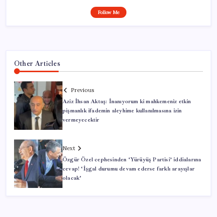
Follow Me
Other Articles
Previous
Aziz İhsan Aktaş: İnanıyorum ki mahkemeniz etkin
pişmanlık ifademin aleyhime kullanılmasına izin
vermeyecektir
Next
Özgür Özel cephesinden ‘Yürüyüş Partisi’ iddialarına
cevap! ‘İşgal durumu devam ederse farklı arayışlar
olacak’