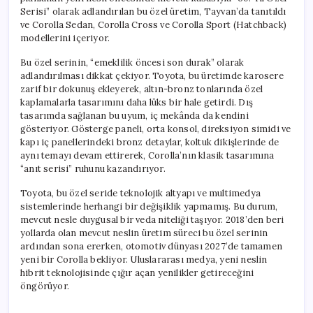
Serisi” olarak adlandırılan bu özel üretim, Tayvan’da tanıtıldı
ve Corolla Sedan, Corolla Cross ve Corolla Sport (Hatchback)
modellerini içeriyor.
Bu özel serinin, “emeklilik öncesi son durak” olarak
adlandırılması dikkat çekiyor. Toyota, bu üretimde karosere
zarif bir dokunuş ekleyerek, altın-bronz tonlarında özel
kaplamalarla tasarımını daha lüks bir hale getirdi. Dış
tasarımda sağlanan bu uyum, iç mekânda da kendini
gösteriyor. Gösterge paneli, orta konsol, direksiyon simidi ve
kapı iç panellerindeki bronz detaylar, koltuk dikişlerinde de
aynı temayı devam ettirerek, Corolla’nın klasik tasarımına
“anıt serisi” ruhunu kazandırıyor.
Toyota, bu özel seride teknolojik altyapı ve multimedya
sistemlerinde herhangi bir değişiklik yapmamış. Bu durum,
mevcut nesle duygusal bir veda niteliği taşıyor. 2018’den beri
yollarda olan mevcut neslin üretim süreci bu özel serinin
ardından sona ererken, otomotiv dünyası 2027’de tamamen
yeni bir Corolla bekliyor. Uluslararası medya, yeni neslin
hibrit teknolojisinde çığır açan yenilikler getireceğini
öngörüyor.