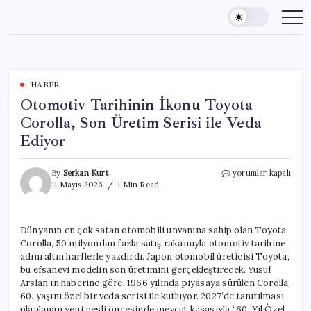
Skip
to
content
HABER
Otomotiv Tarihinin İkonu Toyota
Corolla, Son Üretim Serisi ile Veda
Ediyor
Otomotiv
By
Serkan Kurt
yorumlar kapalı
Tarihinin
11 Mayıs 2026
1 Min Read
İkonu
Toyota
Corolla,
Dünyanın en çok satan otomobili unvanına sahip olan Toyota
Son
Corolla, 50 milyondan fazla satış rakamıyla otomotiv tarihine
Üretim
Serisi
adını altın harflerle yazdırdı. Japon otomobil üreticisi Toyota,
ile
bu efsanevi modelin son üretimini gerçekleştirecek. Yusuf
Veda
Arslan’ın haberine göre, 1966 yılında piyasaya sürülen Corolla,
Ediyor
60. yaşını özel bir veda serisi ile kutluyor. 2027’de tanıtılması
için
planlanan yeni nesli öncesinde mevcut kasasıyla “60. Yıl Özel