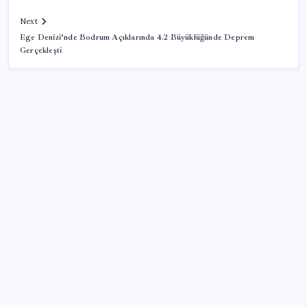
Next
Ege Denizi’nde Bodrum Açıklarında 4.2 Büyüklüğünde Deprem
Gerçekleşti
SON YAZILAR
Pezeşkiyan: Teslim olmaya zorlanırsak savaşırız,
boyun eğmeyiz
Airbnb, ürün geliştirme süreçlerinde yapay zekayı
kullanıyor
TBMM Adalet Komisyonu’nda çerçeve yasa