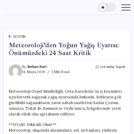
Skip
to
content
EĞITIM
Meteoroloji’den Yoğun Yağış Uyarısı:
Önümüzdeki 24 Saat Kritik
Meteoroloji’den
By
Serkan Kurt
yorumlar kapalı
Yoğun
14 Mayıs 2026
1 Min Read
Yağış
Uyarısı:
Önümüzdeki
Meteoroloji Genel Müdürlüğü, Orta Karadeniz’in iç kesimleri
24
için kuvvetli sağanak yağış uyarısında bulundu. Beklenen gök
Saat
Kritik
gürültülü sağanakların yarın sabah saatlerine kadar Çorum,
için
Amasya, Tokat ile Samsun ve Ordu’nun iç bölgelerinde yerel
olarak etkili olacağı tahmin ediliyor.
**UYARI: Dikkatli Olun!**
Meteoroloji, ulaşımda aksamalara, sel, su baskını, yıldırım