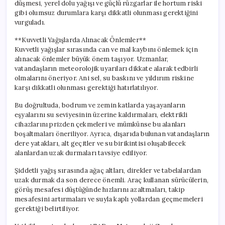
düşmesi, yerel dolu yağışı ve güçlü rüzgarlar ile hortum riski
gibi olumsuz durumlara karşı dikkatli olunması gerektiğini
vurguladı.
**Kuvvetli Yağışlarda Alınacak Önlemler**
Kuvvetli yağışlar sırasında can ve mal kaybını önlemek için
alınacak önlemler büyük önem taşıyor. Uzmanlar,
vatandaşların meteorolojik uyarıları dikkate alarak tedbirli
olmalarını öneriyor. Ani sel, su baskını ve yıldırım riskine
karşı dikkatli olunması gerektiği hatırlatılıyor.
Bu doğrultuda, bodrum ve zemin katlarda yaşayanların
eşyalarını su seviyesinin üzerine kaldırmaları, elektrikli
cihazlarını prizden çekmeleri ve mümkünse bu alanları
boşaltmaları öneriliyor. Ayrıca, dışarıda bulunan vatandaşların
dere yatakları, alt geçitler ve su birikintisi oluşabilecek
alanlardan uzak durmaları tavsiye ediliyor.
Şiddetli yağış sırasında ağaç altları, direkler ve tabelalardan
uzak durmak da son derece önemli. Araç kullanan sürücülerin,
görüş mesafesi düştüğünde hızlarını azaltmaları, takip
mesafesini artırmaları ve suyla kaplı yollardan geçmemeleri
gerektiği belirtiliyor.