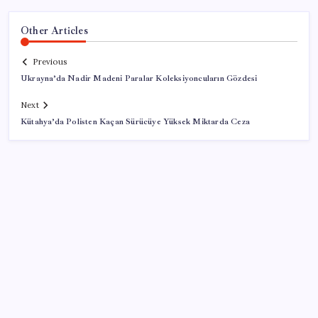
Other Articles
Previous
Ukrayna’da Nadir Madeni Paralar Koleksiyoncuların Gözdesi
Next
Kütahya’da Polisten Kaçan Sürücüye Yüksek Miktarda Ceza
SON YAZILAR
2026 LGS tercih sonuçları açıklandı mı? LGS tercih