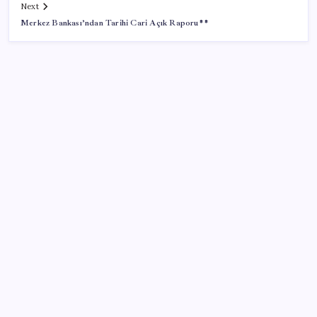
Next
Merkez Bankası’ndan Tarihi Cari Açık Raporu**
SON YAZILAR
2026 LGS tercih sonuçları açıklandı mı? LGS tercih
sonuçları ne zaman, saat kaçta açıklanacak?
Son Dakika… En düşük emekli maaşı farkının
yatacağı tarih belli oldu
Xbox Diskten Dijitale Sistemi Bu Ay Kullanıma
Sunulabilir