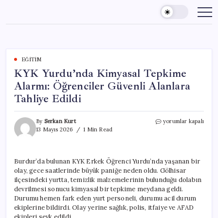
Skip
to
content
EĞITIM
KYK Yurdu’nda Kimyasal Tepkime
Alarmı: Öğrenciler Güvenli Alanlara
Tahliye Edildi
KYK
By
Serkan Kurt
yorumlar kapalı
Yurdu’nda
13 Mayıs 2026
1 Min Read
Kimyasal
Tepkime
Alarmı:
Burdur’da bulunan KYK Erkek Öğrenci Yurdu’nda yaşanan bir
Öğrenciler
olay, gece saatlerinde büyük paniğe neden oldu. Gölhisar
Güvenli
Alanlara
ilçesindeki yurtta, temizlik malzemelerinin bulunduğu dolabın
Tahliye
devrilmesi sonucu kimyasal bir tepkime meydana geldi.
Edildi
Durumu hemen fark eden yurt personeli, durumu acil durum
için
ekiplerine bildirdi. Olay yerine sağlık, polis, itfaiye ve AFAD
ekipleri sevk edildi.