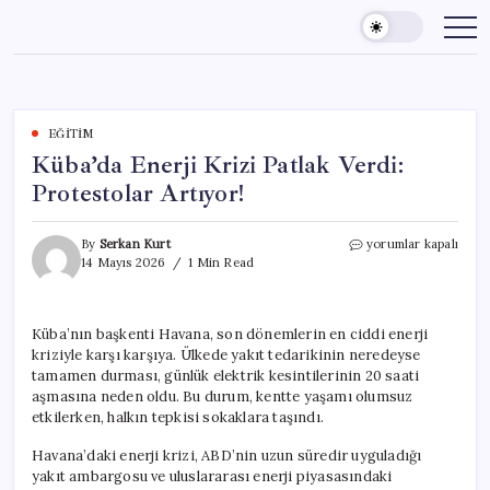
Skip
to
content
EĞITIM
Küba’da Enerji Krizi Patlak Verdi:
Protestolar Artıyor!
Küba’da
By
Serkan Kurt
yorumlar kapalı
Enerji
14 Mayıs 2026
1 Min Read
Krizi
Patlak
Verdi:
Küba’nın başkenti Havana, son dönemlerin en ciddi enerji
Protestolar
kriziyle karşı karşıya. Ülkede yakıt tedarikinin neredeyse
Artıyor!
için
tamamen durması, günlük elektrik kesintilerinin 20 saati
aşmasına neden oldu. Bu durum, kentte yaşamı olumsuz
etkilerken, halkın tepkisi sokaklara taşındı.
Havana’daki enerji krizi, ABD’nin uzun süredir uyguladığı
yakıt ambargosu ve uluslararası enerji piyasasındaki