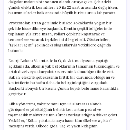
dalgalanmaların bir sonucu olarak ortaya çıktı. Şehirdeki
günlük elektrik kesintileri, 20 ila 22 saat arasında değişirken,
bu uzun süreler halk arasında büyük bir huzursuzluk yarattı.
Protestolar, artan gerilimle birlikte sokaklarda yoğun bir
şekilde hissedilmeye başlandı. Kentin çeşitli bölgelerinde
toplanan yüzlerce insan, yolları çöplerle kapatarak ve
tencerelere vurarak tepkilerini dile getirdi. Göstericiler,
“Işıkları açın!” şeklindeki sloganlarıyla yetkililere çağrıda
bulundu.
Enerji Bakanı Vicente de la O, devlet medyasına yaptığı
açıklamada, ülkenin yakıt stoklarının tamamen tükendiğini ve
artık dizel veya akaryakıt rezervinin kalmadığını ifade etti.
Bakan, elektrik şebekesinin kritik bir durumda olduğunu ve
kesintilerin bu hafta daha da belirginleştiğini vurguladı.
Başkentin büyük bir kısmı, günün büyük bölümünü karanlıkta
geçiriyor.
Küba yönetimi, yakıt temini için uluslararası alanda
görüşmeler yürüttüğünü belirtirken, artan petrol ve
taşımacılık maliyetlerinin süreci zorlaştırdığına dikkat çekti.
Yetkililer, “Küba, yakıt satmaya hazır tüm ülkelere açıktır”
mesajını verdi. Ülkede gıda, ilaç ve yakıt kıtlığının