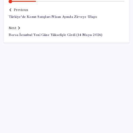
Previous
Türkiye’de Konut Satışları Nisan Ayında Zirveye Ulaştı
Next
Borsa İstanbul Yeni Güne Yükselişle Girdi (14 Mayıs 2026)
SON YAZILAR
Pezeşkiyan: Teslim olmaya zorlanırsak savaşırız,
boyun eğmeyiz
Airbnb, ürün geliştirme süreçlerinde yapay zekayı