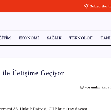
Subscribe t
ĞİTİM
EKONOMİ
SAĞLIK
TEKNOLOJİ
TANI
ile İletişime Geçiyor
Kemal
yorumlar kapal
Kılıçdaroğlu,
Özgür
Özel
ile
kemesi 36. Hukuk Dairesi, CHP kurultay davası