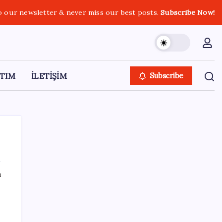
o our newsletter & never miss our best posts.
Subscribe Now!
TIM
İLETİŞİM
Subscribe
ı
SON YAZILAR
‘Tek çatı altında toplanmalı’ dedi: Akın
Gürlek’ten ‘internet gazeteciliği’ için yasa