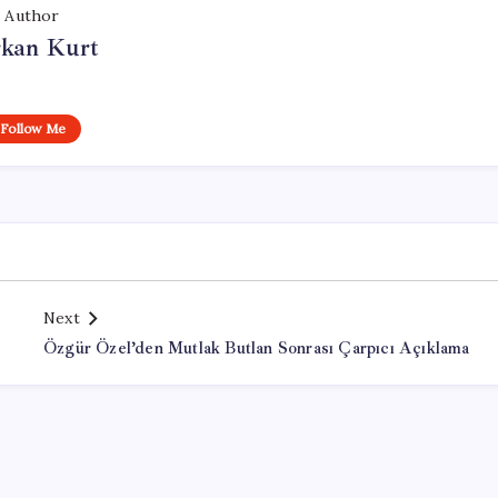
Author
rkan Kurt
Follow Me
Next
Özgür Özel’den Mutlak Butlan Sonrası Çarpıcı Açıklama