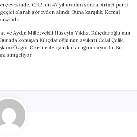
İletişime
erçevesinde, CHP’nin 47 yıl aradan sonra birinci parti
Geçiyor
eçici olarak görevden alındı. Buna karşılık, Kemal
için
kazandı.
t ve Aydın Milletvekili Hüseyin Yıldız, Kılıçdaroğlu’nun
Burada konuşan Kılıçdaroğlu’nun avukatı Celal Çelik,
şkanı Özgür Özel ile iletişim kuracağını duyurdu. Bu
nı simgeliyor.