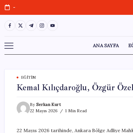
Skip
-
to
content
https://www.facebook.com/
https://twitter.com/
https://t.me/
https://www.instagram.com/
https://youtube.com/
ANA SAYFA
E
EĞITIM
Kemal Kılıçdaroğlu, Özgür Özel 
By
Serkan Kurt
22 Mayıs 2026
1 Min Read
22 Mayıs 2026 tarihinde, Ankara Bölge Adliye Mah