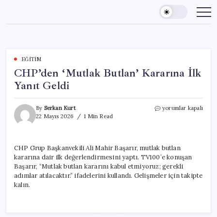
Skip
to
content
EĞITIM
CHP’den ‘Mutlak Butlan’ Kararına İlk
Yanıt Geldi
CHP’den
By
Serkan Kurt
yorumlar kapalı
‘Mutlak
22 Mayıs 2026
1 Min Read
Butlan’
Kararına
İlk
CHP Grup Başkanvekili Ali Mahir Başarır, mutlak butlan
Yanıt
kararına dair ilk değerlendirmesini yaptı. TV100’e konuşan
Geldi
için
Başarır, “Mutlak butlan kararını kabul etmiyoruz; gerekli
adımlar atılacaktır.” ifadelerini kullandı. Gelişmeler için takipte
kalın.