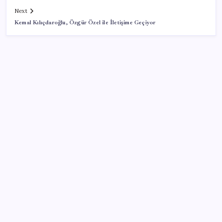
Next
Kemal Kılıçdaroğlu, Özgür Özel ile İletişime Geçiyor
SON YAZILAR
2026 LGS tercih sonuçları açıklandı mı? LGS tercih
sonuçları ne zaman, saat kaçta açıklanacak?
Son Dakika… En düşük emekli maaşı farkının
yatacağı tarih belli oldu
Xbox Diskten Dijitale Sistemi Bu Ay Kullanıma
Sunulabilir