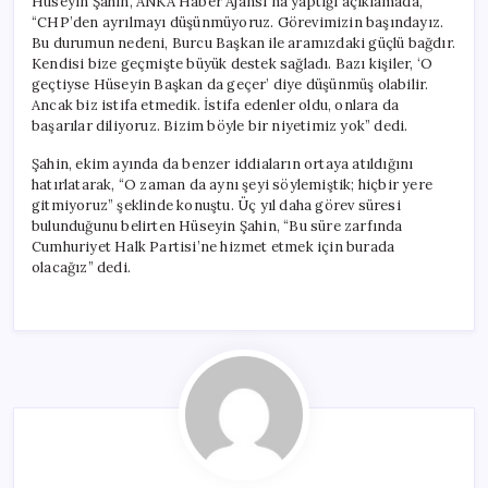
Hüseyin Şahin, ANKA Haber Ajansı’na yaptığı açıklamada,
Başındayız”
“CHP’den ayrılmayı düşünmüyoruz. Görevimizin başındayız.
için
Bu durumun nedeni, Burcu Başkan ile aramızdaki güçlü bağdır.
Kendisi bize geçmişte büyük destek sağladı. Bazı kişiler, ‘O
geçtiyse Hüseyin Başkan da geçer’ diye düşünmüş olabilir.
Ancak biz istifa etmedik. İstifa edenler oldu, onlara da
başarılar diliyoruz. Bizim böyle bir niyetimiz yok” dedi.
Şahin, ekim ayında da benzer iddiaların ortaya atıldığını
hatırlatarak, “O zaman da aynı şeyi söylemiştik; hiçbir yere
gitmiyoruz” şeklinde konuştu. Üç yıl daha görev süresi
bulunduğunu belirten Hüseyin Şahin, “Bu süre zarfında
Cumhuriyet Halk Partisi’ne hizmet etmek için burada
olacağız” dedi.