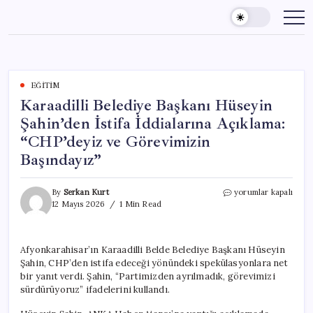
Skip
to
content
EĞITIM
Karaadilli Belediye Başkanı Hüseyin
Şahin’den İstifa İddialarına Açıklama:
“CHP’deyiz ve Görevimizin
Başındayız”
Karaadilli
By
Serkan Kurt
yorumlar kapalı
Belediye
12 Mayıs 2026
1 Min Read
Başkanı
Hüseyin
Şahin’den
Afyonkarahisar’ın Karaadilli Belde Belediye Başkanı Hüseyin
İstifa
Şahin, CHP’den istifa edeceği yönündeki spekülasyonlara net
İddialarına
Açıklama:
bir yanıt verdi. Şahin, “Partimizden ayrılmadık, görevimizi
“CHP’deyiz
sürdürüyoruz” ifadelerini kullandı.
ve
Görevimizin