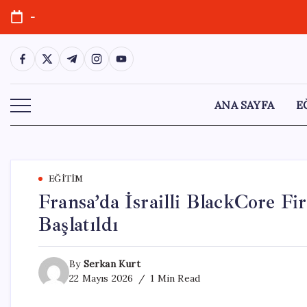
Skip
-
to
content
https://www.facebook.com/
https://twitter.com/
https://t.me/
https://www.instagram.com/
https://youtube.com/
ANA SAYFA
E
EĞITIM
Fransa’da İsrailli BlackCore Fi
Başlatıldı
By
Serkan Kurt
22 Mayıs 2026
1 Min Read