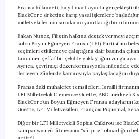
Fransa hükümeti, bu yıl mart ayında gerçekleştirile
BlackCore şirketine karşı yasal işlemlere başladığın
milletvekillerinin sorularını yanıtladığı bir oturum
Bakan Nunez, Filistin halkına destek vermeyi seçi
solcu Boyun Eğmeyen Fransa (LFI) Partisi’nin beled
seçimleri etkilemeye çalıştığına dair basında çıka
tamamen şeffaf bir şekilde yaklaştığını vurgulayara
Ayrıca, çevrimiçi dezenformasyonla mücadele ede
ilerleyen günlerde kamuoyuyla paylaşılacağını duy
Fransa’daki muhalefet temsilcileri, İsrailli firman
LFI Milletvekili Clemence Guette, ABD merkezli X
BlackCore’un Boyun Eğmeyen Fransa adaylarını karal
Guette, LFI Milletvekilleri François Piquemal, Seb
Diğer bir LFI Milletvekili Sophia Chikirou ise Bla
kampanyası yürütmesinin “sürpriz” olmadığını belirt
getirdi.