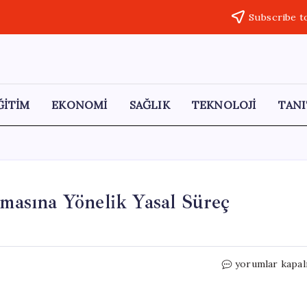
Subscribe t
ĞİTİM
EKONOMİ
SAĞLIK
TEKNOLOJİ
TANI
rmasına Yönelik Yasal Süreç
Fransa’da
yorumlar kapal
İsrailli
BlackCore
Firmasına