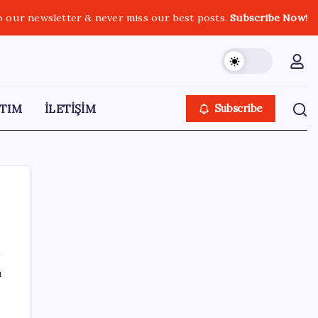
o our newsletter & never miss our best posts.
Subscribe Now!
TIM
İLETİŞİM
Subscribe
SON YAZILAR
ı
‘Tek çatı altında toplanmalı’ dedi: Akın
Gürlek’ten ‘internet gazeteciliği’ için yasa