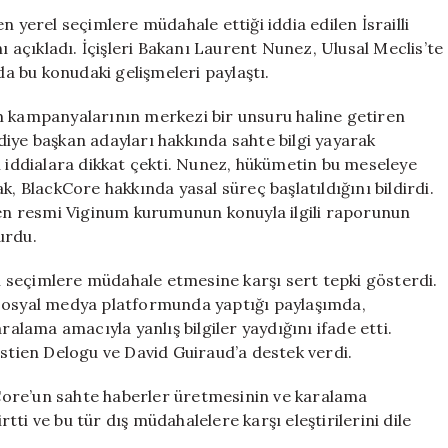
Yönelik
n yerel seçimlere müdahale ettiği iddia edilen İsrailli
Yasal
ı açıkladı. İçişleri Bakanı Laurent Nunez, Ulusal Meclis’te
Süreç
da bu konudaki gelişmeleri paylaştı.
Başlatıldı
için
m kampanyalarının merkezi bir unsuru haline getiren
iye başkan adayları hakkında sahte bilgi yayarak
n iddialara dikkat çekti. Nunez, hükümetin bu meseleye
k, BlackCore hakkında yasal süreç başlatıldığını bildirdi.
n resmi Viginum kurumunun konuyla ilgili raporunun
urdu.
ın seçimlere müdahale etmesine karşı sert tepki gösterdi.
 sosyal medya platformunda yaptığı paylaşımda,
ama amacıyla yanlış bilgiler yaydığını ifade etti.
astien Delogu ve David Guiraud’a destek verdi.
ckCore’un sahte haberler üretmesinin ve karalama
ti ve bu tür dış müdahalelere karşı eleştirilerini dile