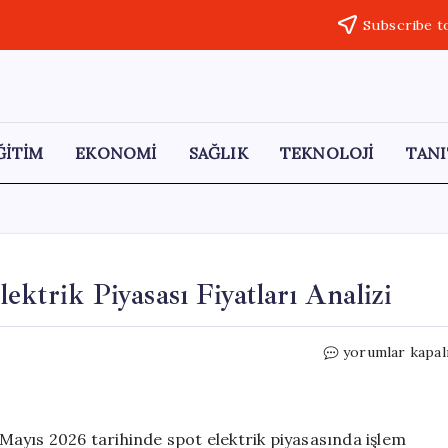
Subscribe t
ĞİTİM
EKONOMİ
SAĞLIK
TEKNOLOJİ
TANI
ktrik Piyasası Fiyatları Analizi
21
yorumlar kapal
Mayıs
2026
Tarihinde
Spot
1 Mayıs 2026 tarihinde spot elektrik piyasasında işlem