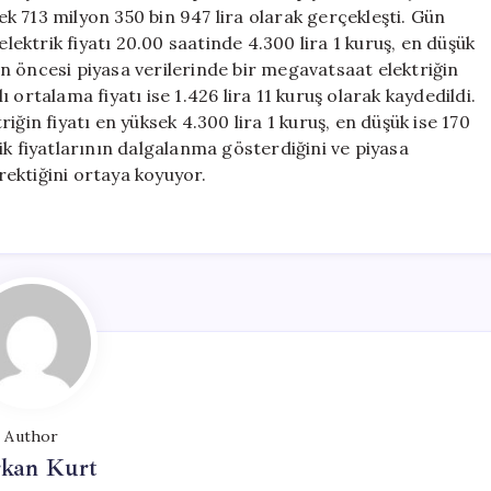
Elektrik
 713 milyon 350 bin 947 lira olarak gerçekleşti. Gün
Piyasası
elektrik fiyatı 20.00 saatinde 4.300 lira 1 kuruş, en düşük
Fiyatları
Gün öncesi piyasa verilerinde bir megavatsaat elektriğin
Analizi
lı ortalama fiyatı ise 1.426 lira 11 kuruş olarak kaydedildi.
için
ğin fiyatı en yüksek 4.300 lira 1 kuruş, en düşük ise 170
trik fiyatlarının dalgalanma gösterdiğini ve piyasa
erektiğini ortaya koyuyor.
Author
rkan Kurt