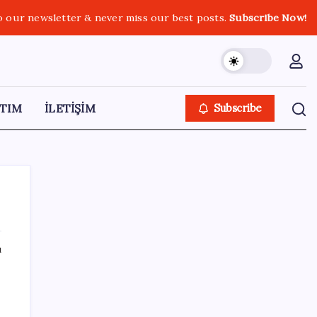
o our newsletter & never miss our best posts.
Subscribe Now!
TIM
İLETİŞİM
Subscribe
ı
SON YAZILAR
2026 LGS tercih sonuçları açıklandı mı?
LGS tercih sonuçları ne zaman, saat kaçta