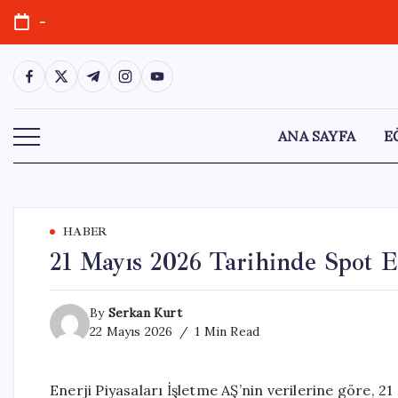
Skip
-
to
content
https://www.facebook.com/
https://twitter.com/
https://t.me/
https://www.instagram.com/
https://youtube.com/
ANA SAYFA
E
HABER
21 Mayıs 2026 Tarihinde Spot Ele
By
Serkan Kurt
22 Mayıs 2026
1 Min Read
Enerji Piyasaları İşletme AŞ’nin verilerine göre, 2