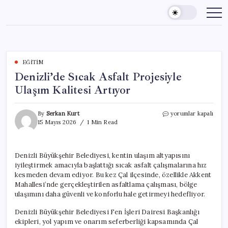
Skip
to
content
EĞITIM
Denizli’de Sıcak Asfalt Projesiyle
Ulaşım Kalitesi Artıyor
Denizli’de
By
Serkan Kurt
yorumlar kapalı
Sıcak
15 Mayıs 2026
1 Min Read
Asfalt
Projesiyle
Ulaşım
Denizli Büyükşehir Belediyesi, kentin ulaşım altyapısını
Kalitesi
iyileştirmek amacıyla başlattığı sıcak asfalt çalışmalarına hız
Artıyor
için
kesmeden devam ediyor. Bu kez Çal ilçesinde, özellikle Akkent
Mahallesi’nde gerçekleştirilen asfaltlama çalışması, bölge
ulaşımını daha güvenli ve konforlu hale getirmeyi hedefliyor.
Denizli Büyükşehir Belediyesi Fen İşleri Dairesi Başkanlığı
ekipleri, yol yapım ve onarım seferberliği kapsamında Çal