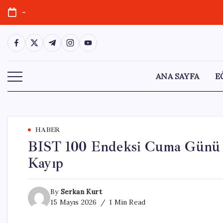
Skip
-
to
content
https://www.facebook.com/
https://twitter.com/
https://t.me/
https://www.instagram.com/
https://youtube.com/
ANA SAYFA
E
HABER
BIST 100 Endeksi Cuma Günü S
Kayıp
By
Serkan Kurt
15 Mayıs 2026
1 Min Read