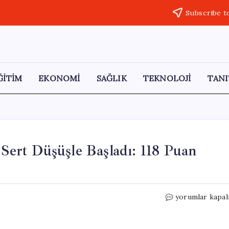
Subscribe t
ĞİTİM
EKONOMİ
SAĞLIK
TEKNOLOJİ
TANI
ert Düşüşle Başladı: 118 Puan
BIST
yorumlar kapal
100
Endeksi
Cuma