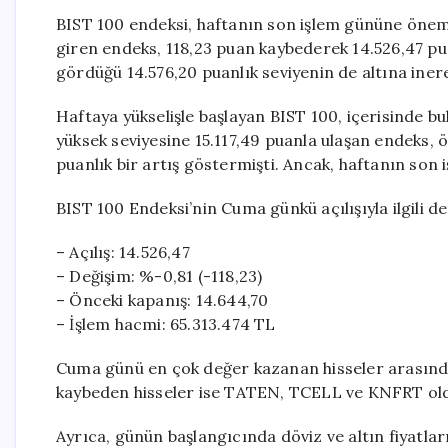
BIST 100 endeksi, haftanın son işlem gününe öneml
giren endeks, 118,23 puan kaybederek 14.526,47 pua
gördüğü 14.576,20 puanlık seviyenin de altına inere
Haftaya yükselişle başlayan BIST 100, içerisinde bu
yüksek seviyesine 15.117,49 puanla ulaşan endeks,
puanlık bir artış göstermişti. Ancak, haftanın son 
BIST 100 Endeksi’nin Cuma günkü açılışıyla ilgili de
– Açılış: 14.526,47
– Değişim: %-0,81 (-118,23)
– Önceki kapanış: 14.644,70
– İşlem hacmi: 65.313.474 TL
Cuma günü en çok değer kazanan hisseler arasın
kaybeden hisseler ise TATEN, TCELL ve KNFRT ol
Ayrıca, günün başlangıcında döviz ve altın fiyatla