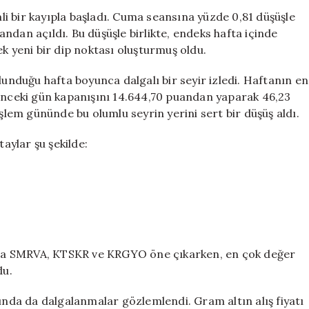
Günü
i bir kayıpla başladı. Cuma seansına yüzde 0,81 düşüşle
Sert
ndan açıldı. Bu düşüşle birlikte, endeks hafta içinde
Düşüşle
k yeni bir dip noktası oluşturmuş oldu.
Başladı:
118
lunduğu hafta boyunca dalgalı bir seyir izledi. Haftanın en
Puan
 önceki gün kapanışını 14.644,70 puandan yaparak 46,23
Kayıp
işlem gününde bu olumlu seyrin yerini sert bir düşüş aldı.
için
taylar şu şekilde:
da SMRVA, KTSKR ve KRGYO öne çıkarken, en çok değer
du.
rında da dalgalanmalar gözlemlendi. Gram altın alış fiyatı