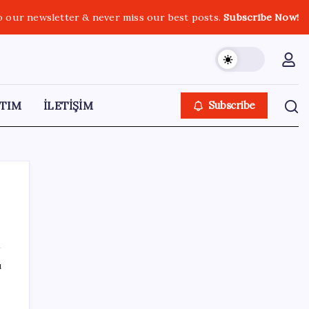
o our newsletter & never miss our best posts.
Subscribe Now!
TIM
İLETİŞİM
Subscribe
SON YAZILAR
ı
2026 LGS tercih sonuçları açıklandı mı?
LGS tercih sonuçları ne zaman, saat kaçta