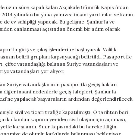
Geçişler
eniyle uzun süre kapalı kalan Akçakale Gümrük Kapısı’ndan
Başlıyor:
. 2014 yılından bu yana yalnızca insani yardımlar ve kamu
12
ere de ev sahipliği yapacak. Bu gelişme, Şanlıurfa ve
Yıllık
 yeniden canlanması açısından önemli bir adım olarak
Bekleyiş
Sona
Eriyor
ortla giriş ve çıkış işlemlerine başlayacak. Valilik
için
ının belirli grupları kapsayacağı belirtildi. Pasaport ile
ı, çifte vatandaşlığı bulunan Suriye vatandaşları ve
riye vatandaşları yer alıyor.
an Suriye vatandaşlarının pasaportla geçiş hakları
ya diğer insani nedenlerle geçiş talepleri, Şanlıurfa
ezi’ne yapılacak başvuruların ardından değerlendirilecek.
yle sivil ve ticari trafiğe kapatılmıştı. O tarihten beri
in kullanılan kapının yeniden sivil ulaşım için açılması,
tle karşılandı. Sınır kapısındaki bu hareketliliğin,
konomiye de olumlu katkılarda bulunması bekleniyor.