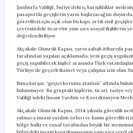
Şanlıurfa Valiliği, Suriye’deki iç karışıklıklar ned
pasaportlu geçişlerin yarın başlayacağını duyurdu
görevlileri için açık olan bu kapı, artık sivil geçişl
çevresindeki ticaretin yanı sıra sosyal ilişkilerin
değerlendiriliyor.
Akçakale Gümrük Kapısı, yarın sabah itibarıyla pasap
tarafından yapılan açıklamada, yeni geçiş uygulamas
geçiş yapabilecek kişiler arasında Türk vatandaşlar
Türkiye’de geçerli ikamet veya çalışma izni olan Su
Buna karşın, “geçici koruma statüsü” altında bulun
bulunmuyor. Bu gruptaki kişilerin, ticari, taziye ve
Valiliği’ndeki İnsani Yardım ve Koordinasyon Merk
Akçakale Gümrük Kapısı, 2014 yılında güvenlik nedeni
yalnızca insani yardım tırları ve kamu görevlileri iç
bölge halkı ve esnaf tarafından büyük bir memnuniye
bölgedeki insani koordinasyonun yanı sıra yerel e