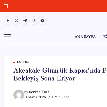
Skip
-
to
content
https://www.facebook.com/
https://twitter.com/
https://t.me/
https://www.instagram.com/
https://youtube.com/
ANA SAYFA
E
EĞITIM
Akçakale Gümrük Kapısı’nda Pas
Bekleyiş Sona Eriyor
By
Serkan Kurt
11 Mayıs 2026
1 Min Read