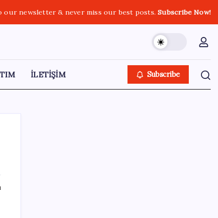
o our newsletter & never miss our best posts.
Subscribe Now!
TIM
İLETİŞİM
Subscribe
SON YAZILAR
ı
2026 LGS tercih sonuçları açıklandı mı?
LGS tercih sonuçları ne zaman, saat kaçta