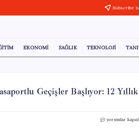
Subscribe t
ĞİTİM
EKONOMİ
SAĞLIK
TEKNOLOJİ
TANI
aportlu Geçişler Başlıyor: 12 Yıllık
Akçakale
yorumlar kapal
Gümrük
Kapısı’nda
Pasaportlu