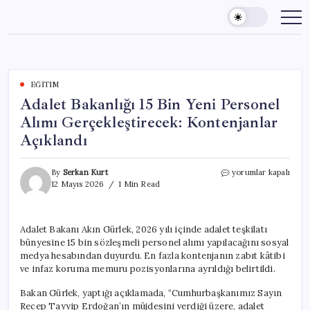
Skip
to
content
EĞITIM
Adalet Bakanlığı 15 Bin Yeni Personel
Alımı Gerçekleştirecek: Kontenjanlar
Açıklandı
Adalet
By
Serkan Kurt
yorumlar kapalı
Bakanlığı
12 Mayıs 2026
1 Min Read
15
Bin
Yeni
Adalet Bakanı Akın Gürlek, 2026 yılı içinde adalet teşkilatı
Personel
bünyesine 15 bin sözleşmeli personel alımı yapılacağını sosyal
Alımı
Gerçekleştirecek:
medya hesabından duyurdu. En fazla kontenjanın zabıt kâtibi
Kontenjanlar
ve infaz koruma memuru pozisyonlarına ayrıldığı belirtildi.
Açıklandı
için
Bakan Gürlek, yaptığı açıklamada, “Cumhurbaşkanımız Sayın
Recep Tayyip Erdoğan’ın müjdesini verdiği üzere, adalet