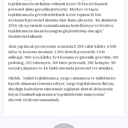
teşkilatımızda istihdam edilmek üzere 15 bin sözleşmeli
personel alımı gerçekleştiriyoruz. Merkez ve taşra
teşkilatımızda görevlendirilmek üzere toplam 15 bin
sözleşmeli personel alımına dair ilana çıkıyoruz. Bu alımların
2026 yılı içerisinde tamamlanması hedefleniyor ve böylece
teşkilatımızın insan kaynağını güçlendirmiş olacağız.”
ifadelerini kullandı.
Alım yapılacak pozisyonlar arasında 5.259 zabıt kâtibi, 4.508
infaz ve koruma memuru, 1.300 destek personeli, 1.041
mübaşir, 900 icra kâtibi, 524 koruma ve güvenlik görevlisi, 410
psikolog, 322 teknisyen, 316 büro personeli, 286 hemşire, 90
sosyal çalışmacı ve 44 farklı unvanda personel yer almakta.
Gürlek, “Adalet teşkilatımıza, yargı camiamıza ve milletimize
hayırlı olmasını temenni ediyor, yargı teşkilatımızın ihtiyaç
duyduğu kadroların tahsisinde sağlanan destek dolayısıyla
Sayın Cumhurbaşkanımıza teşekkürlerimi sunuyorum.”
diyerek sözlerini tamamladı.