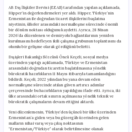
AB Dış İlişkiler Servisi (EEAS) tarafından yapılan açıklamada,
Hipper’in değerlendirmeleri yer aldı. Hipper, Türkiye’nin
Ermenistan ile doğrudan ticaret ilişkilerini başlatma
niyetinin, ülkeler arasındaki normalleşme sürecinde önemli
bir dönüm noktası olduğunu kaydetti. Ayrıca, 28 Nisan
2026’da düzenlenen ve demiryolu bağlantılarının yeniden
kurulmasını hedefleyen ikili çalışma grubunun toplantısını da
olumlu bir gelişme olarak gördüğünü belirtti.
Dışişleri Bakanlığı Sözcüsü Öncü Keçeli, sosyal medya
üzerinden yaptığı açıklamada, Türkiye ve Ermenistan
arasındaki doğrudan ticaretin başlatılmasına yönelik
bürokratik hazırlıkların 11 Mayıs itibarıyla tamamlandığını
bildirdi. Keçeli, 2022 yılından bu yana devam eden
normalleşme sürecinde atılan güven artırıcı adımlar
çerçevesinde bu hazırlıkların yapıldığını ifade etti. Ayrıca, iki
ülke arasındaki ortak sınırın açılmasına yönelik teknik ve
bürokratik çalışmaların devam ettiğini aktardı.
Yeni düzenlemenin, Türkiye’den üçüncü bir ülke üzerinden
Ermenistan’a giden veya bu güzergâh üzerinden gelen
malların nihai varış veya çıkış noktasının
“Ermenistan/Türkiye” olarak belirtilmesine olanak