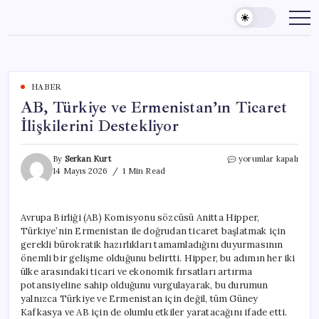
Skip
to
content
HABER
AB, Türkiye ve Ermenistan’ın Ticaret
İlişkilerini Destekliyor
AB,
By
Serkan Kurt
yorumlar kapalı
Türkiye
14 Mayıs 2026
1 Min Read
ve
Ermenistan’ın
Ticaret
Avrupa Birliği (AB) Komisyonu sözcüsü Anitta Hipper,
İlişkilerini
Türkiye’nin Ermenistan ile doğrudan ticaret başlatmak için
Destekliyor
için
gerekli bürokratik hazırlıkları tamamladığını duyurmasının
önemli bir gelişme olduğunu belirtti. Hipper, bu adımın her iki
ülke arasındaki ticari ve ekonomik fırsatları artırma
potansiyeline sahip olduğunu vurgulayarak, bu durumun
yalnızca Türkiye ve Ermenistan için değil, tüm Güney
Kafkasya ve AB için de olumlu etkiler yaratacağını ifade etti.