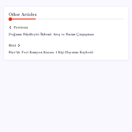
Other Articles
Previous
Doğanın Büyüleyici İkilemi: Ateş ve Buzun Çarpışması
Next
Rize’de Feci Kamyon Kazası: 1 Kişi Hayatını Kaybetti
SON YAZILAR
2026 LGS tercih sonuçları açıklandı mı? LGS tercih