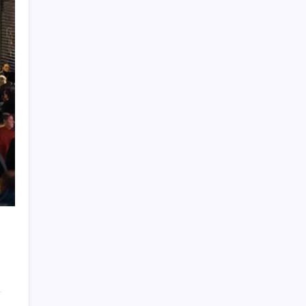
açıklanacak?
Son Dakika… En düşük emekli maaşı
farkının yatacağı tarih belli oldu
Xbox Diskten Dijitale Sistemi Bu Ay
Kullanıma Sunulabilir
Ekonomistler temmuz ayı enflasyon
verisini değerlendirdi: ‘TÜİK ağzıyla kuş
tutsa olmaz!’
Özgür Özel’den videolu paylaşım: ‘YENİ
Parti, milletin partisidir’
İşini bıraktı, 8 ayda ikinci el kıyafet satarak
servet kazandı!
Klima serinletiyor, ihmal edilen bakım
hastalıklara neden olabiliyor:
Temizlenmezse ciddi enfeksiyona yol açar
Son Dakika… Özgür Özel Beylikdüzü’nde
konuşuyor: 19 Mart’ın 500’üncü günü