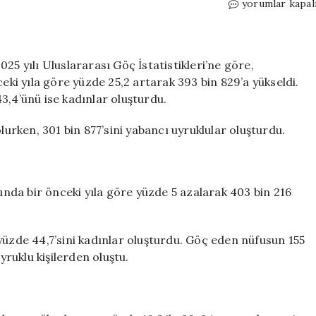
Türkiye’ye
yorumlar kapal
en
çok
hangi
ülkenin
25 yılı Uluslararası Göç İstatistikleri’ne göre,
vatandaşları
ceki yıla göre yüzde 25,2 artarak 393 bin 829’a yükseldi.
göç
3,4’ünü ise kadınlar oluşturdu.
etti?
Sınır
lurken, 301 bin 877’sini yabancı uyruklular oluşturdu.
kapılarında
büyük
hareketlilik
için
lında bir önceki yıla göre yüzde 5 azalarak 403 bin 216
yüzde 44,7’sini kadınlar oluşturdu. Göç eden nüfusun 155
yruklu kişilerden oluştu.