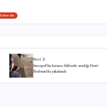
Follow Me
Next
Interpol’ün kırmızı bültenle aradığı firari
Bodrum’da yakalandı