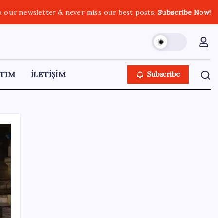
o our newsletter & never miss our best posts.
Subscribe Now!
TIM
İLETİŞİM
Subscribe
SON YAZILAR
2026 LGS tercih sonuçları açıklandı mı?
LGS tercih sonuçları ne zaman, saat kaçta