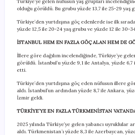
Türkiye’ye gelen nüfusun yaş grupları incelendiğin
olduğu görüldü. Bu grubu yüzde 13,7 ile 25-29 yaş g
Türkiye’den yurtdışına göç edenlerde ise ilk sırada
yüzde 12,5 ile 20-24 yaş grubu ve yüzde 12 ile 30-34
İSTANBUL HEM EN FAZLA GÖÇ ALAN HEM DE GÖ
İllere göre dağılım incelendiğinde, Türkiye’ye gele
görüldü. İstanbul’u yüzde 9,1 ile Antalya, yüzde 6,7 
etti.
Türkiye’den yurtdışına göç eden nüfusun illere göre
aldı. İstanbul’un ardından yüzde 8,7 ile Ankara, yüzd
İzmir geldi.
TÜRKİYE’YE EN FAZLA TÜRKMENİSTAN VATANDA
2025 yılında Türkiye’ye gelen yabancı uyruklular a
aldı. Türkmenistan’ı yüzde 8,3 ile Azerbaycan, yüzde