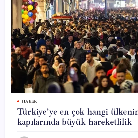
HABER
Türkiye’ye en çok hangi ülkenin 
kapılarında büyük hareketlilik