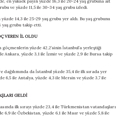
de, en yüksek payın yüzde 16,3 ile 20-24 yaş grubuna ait
rubu ve yüzde 11,5 ile 30-34 yaş grubu izledi.
 yüzde 14,3 ile 25-29 yaş grubu yer aldı. Bu yaş grubunu
 yaş grubu takip etti.
Ç VEREN İL OLDU
n göçmenlerin yüzde 42,2’sinin İstanbul’a yerleştiği
ile Ankara, yüzde 3,1 ile İzmir ve yüzde 2,9 ile Bursa takip
 dağılımında da İstanbul yüzde 35,4 ile ilk sırada yer
e 6,5 ile Antalya, yüzde 4,3 ile Mersin ve yüzde 3,7 ile
ŞLARI GELDİ
rasında ilk sırayı yüzde 23,4 ile Türkmenistan vatandaşları
 6,9 ile Özbekistan, yüzde 6,1 ile Mısır ve yüzde 5,8 ile