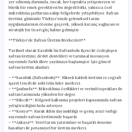
yer edinmiş durumda. Ancak, her toprakta yetişemeyen ve
büyük bir emek gerektiren bu değerli bitki, yalnızca özel
mikroklima şartlarına sahip bölgelerde yetişebiliyor. Safran
üretimi, günümüz Türkiye’sinde geleneksel tarım
uygulamalarının ötesine geçerek, yüksek kazanç sağlayan ve
stratejik bir ticari güç haline gelmiştir.
**Türkiye’de Safran Üretim Merkezleri**
Tarihsel olarak Karabük’ün Safranbolu ilçesi ile özdeşleşen
safran üretimi, devlet destekleri ve tarımsal inovasyon
sayesinde farklı illere yayılmaya başlamıştır. İşte güncel
safran üretim alanları:
– **Karabük (Safranbolu)**: Yüksek kaliteli üretimi ve coğrafi
işaret tescili ile sektörün lider merkezi.
– **Şanlıurfa**: Mikroklima özellikleri ve verimli toprakları ile
safran tarımında yükselen bir değer.
– **Bilecik**: Bölgesel kalkınma projeleri kapsamında safran
yetiştiriciliğini hızla artırıyor.
– **Konya**: Kurak iklim dayanıklılığı ve geniş arazi varlığı
sayesinde safran üretiminde başarılı.
– **Ankara**: Yerel tarım yatırımları ve başarılı deneme
hasatları ile potansiyel bir üretim merkezi.