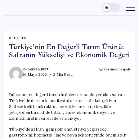
Skip
to
content
HABER
Türkiye’nin En Değerli Tarım Ürünü:
Safranın Yükselişi ve Ekonomik Değeri
Türkiye’nin
By
Serkan Kurt
yorumlar kapalı
En
16 Mayıs 2026
2 Min Read
Değerli
Tarım
Ürünü:
Dünyanın en değerli tarım ürünleri arasında yer alan safran,
Safranın
Türkiye’de üretim kapasitesini artırarak dikkat çekiyor.
Yükselişi
ve
Sadece belirli mikroklima özelliklerine sahip beş ilde
Ekonomik
yetişebilen bu nadide bitki, yüksek ekonomik değeri ve
Değeri
zahmetli üretim süreci ile öne çıkıyor.
için
Türkiye’de safran, geniş bir endüstriyel yelpazede;
gastronomi, kozmetik, ilaç ve boya sektörlerinde önemli bir