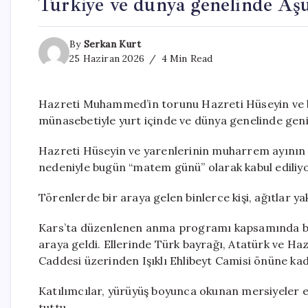
Türkiye ve dünya genelinde Aş
By
Serkan Kurt
25 Haziran 2026
4 Min Read
Hazreti Muhammed’in torunu Hazreti Hüseyin ve ber
münasebetiyle yurt içinde ve dünya genelinde geni
Hazreti Hüseyin ve yarenlerinin muharrem ayının 
nedeniyle bugün “matem günü” olarak kabul ediliyor v
Törenlerde bir araya gelen binlerce kişi, ağıtlar yak
Kars’ta düzenlenen anma programı kapsamında bin
araya geldi. Ellerinde Türk bayrağı, Atatürk ve Hazr
Caddesi üzerinden Işıklı Ehlibeyt Camisi önüne ka
Katılımcılar, yürüyüş boyunca okunan mersiyeler eş
tuttu.