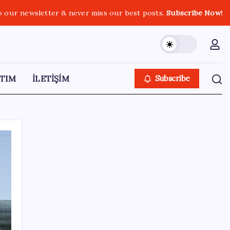
o our newsletter & never miss our best posts.
Subscribe Now!
TIM
İLETİŞİM
Subscribe
SON YAZILAR
2026 LGS tercih sonuçları açıklandı mı?
LGS tercih sonuçları ne zaman, saat kaçta