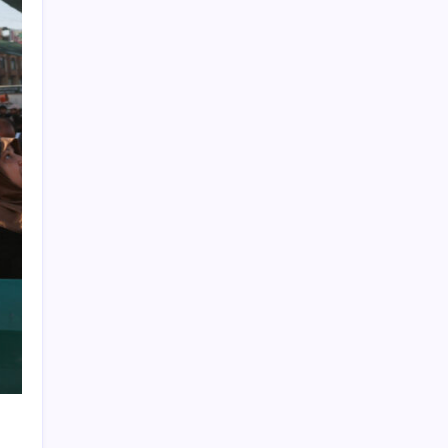
açıklanacak?
Son Dakika… En düşük emekli maaşı
farkının yatacağı tarih belli oldu
Xbox Diskten Dijitale Sistemi Bu Ay
Kullanıma Sunulabilir
Ekonomistler temmuz ayı enflasyon
verisini değerlendirdi: ‘TÜİK ağzıyla kuş
tutsa olmaz!’
Özgür Özel’den videolu paylaşım: ‘YENİ
Parti, milletin partisidir’
İşini bıraktı, 8 ayda ikinci el kıyafet satarak
servet kazandı!
Klima serinletiyor, ihmal edilen bakım
hastalıklara neden olabiliyor:
Temizlenmezse ciddi enfeksiyona yol açar
Son Dakika… Özgür Özel Beylikdüzü’nde
konuşuyor: 19 Mart’ın 500’üncü günü