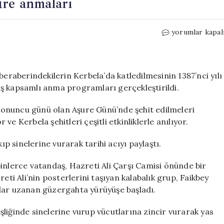
ure anmaları
Türkiye
yorumlar kapal
ve
dünya
genelinde
Aşure
aberindekilerin Kerbela’da katledilmesinin 1387’nci yılı
anmaları
ş kapsamlı anma programları gerçekleştirildi.
için
onuncu günü olan Aşure Günü’nde şehit edilmeleri
e Kerbela şehitleri çeşitli etkinliklerle anılıyor.
ıp sinelerine vurarak tarihi acıyı paylaştı.
lerce vatandaş, Hazreti Ali Çarşı Camisi önünde bir
eti Ali’nin posterlerini taşıyan kalabalık grup, Faikbey
dar uzanan güzergahta yürüyüşe başladı.
liğinde sinelerine vurup vücutlarına zincir vurarak yas