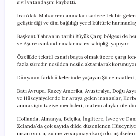
sivil vatandaşını kaybetti.
İran’daki Muharrem anmaları sadece tek bir gelenekl
geliştirdiği ve dini bağlılığı yerel kültürle harmanla
Başkent Tahran’ın tarihi Büyük Çarşı bölgesi de her
ve Aşure canlandırmalarına ev sahipliği yapıyor.
Özellikle tekstil esnafı başta olmak üzere çarşı lo
fazla süredir nesilden nesile aktarılarak korunuyor
Dünyanın farklı ülkelerinde yaşayan Şii cemaatleri
Batı Avrupa, Kuzey Amerika, Avustralya, Doğu Asya 
ve Hüseyniyelerde bir araya gelen inananlar, Kerbe
anmak için taziye meclisleri, matem alayları ile dini
Hollanda, Almanya, Belçika, İngiltere, İsveç ve Da
Zelanda’da çok sayıda dilde düzenlenen Hüseyniye m
insan onuru, zulme ve sapmaya karşı duruş ilkeleri 