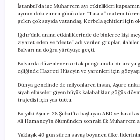
İstanbul’da ise Muharrem ayı etkinlikleri kapsamın
ayının dokuzuncu günü olan “Tasua” matem töreniyl
gelen çok sayıda vatandaş, Kerbela şehitleri için o
Iğdır’daki anma etkinliklerinde de binlerce kişi m
ziyaret eden ve “deste” adı verilen gruplar, ilah
Bulvarı’na doğru yürüyüşe geçti.
Bulvarda düzenlenen ortak programda bir araya gele
eşliğinde Hazreti Hüseyin ve yarenleri için gözyaşı
Dünya genelinde de milyonlarca insan, Aşure anlama
siyah elbiseler giyen büyük kalabalıklar göğüs dövm
trajedisi için yas tuttu.
Bu yılki Aşure, 28 Şubat’ta başlayan ABD ve İsrail a
Ali Hamaney’in ölümünden sonraki ilk Muharrem ayı
Yaklaşık 40 gün süren savaş boyunca ülke, liderini