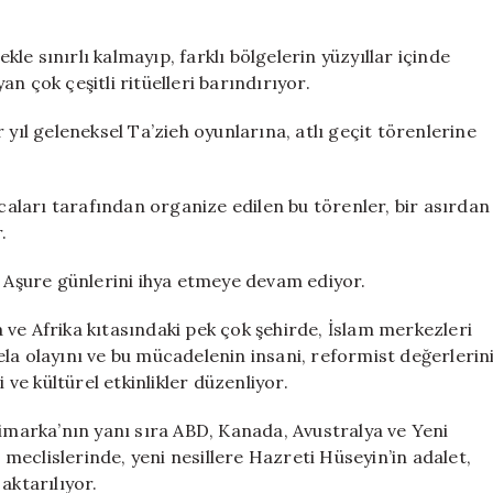
e sınırlı kalmayıp, farklı bölgelerin yüzyıllar içinde
yan çok çeşitli ritüelleri barındırıyor.
 yıl geleneksel Ta’zieh oyunlarına, atlı geçit törenlerine
ncaları tarafından organize edilen bu törenler, bir asırdan
.
, Aşure günlerini ihya etmeye devam ediyor.
ve Afrika kıtasındaki pek çok şehirde, İslam merkezleri
la olayını ve bu mücadelenin insani, reformist değerlerin
 ve kültürel etkinlikler düzenliyor.
nimarka’nın yanı sıra ABD, Kanada, Avustralya ve Yeni
eclislerinde, yeni nesillere Hazreti Hüseyin’in adalet,
aktarılıyor.