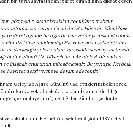
adan bir tarih sayfasından ibaret olmadığına dikkat çeken
timin gözyaşıdır, susuz bırakılan çocukların mahzun
urunun uğruna can vermenin adıdır. Hz. Hüseyin Efendi’miz,
yı ve gerektiğinde bu uğurda can vermeyi’ insanlığa miras
n efendisi’ diye müjdelediği Hz. Hüseyin’in şehadeti, her
nda mı duracağız yoksa zulüm karşısında susmayı mı tercih
mesajı budur çünkü Hz. Hüseyin’in mücadelesi, bir makam
n ve insanlık onurunun mücadelesidir. Bu yönüyle Kerbela,
ık ve haysiyet dersi vermeye devam edecektir.”
hram Geley ise Aşure Günü’nü yad ettiklerini belirterek,
öldürülen ve yok olmak üzere olan İslam’ın dirildiği
n gerçek mahiyetini ifşa ettiği bir gündür” şeklinde
i ve yakınlarının Kerbela’da şehit edilişinin 1387’nci yıl
endi.