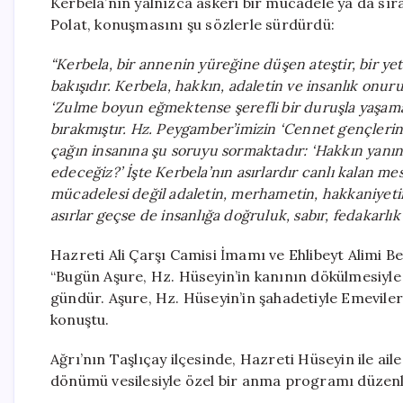
Kerbela’nın yalnızca askeri bir mücadele ya da sır
Polat, konuşmasını şu sözlerle sürdürdü:
“Kerbela, bir annenin yüreğine düşen ateştir, bir ye
bakışıdır. Kerbela, hakkın, adaletin ve insanlık on
‘Zulme boyun eğmektense şerefli bir duruşla yaşama
bırakmıştır. Hz. Peygamber’imizin ‘Cennet gençlerini
çağın insanına şu soruyu sormaktadır: ‘Hakkın yanı
edeceğiz?’ İşte Kerbela’nın asırlardır canlı kalan 
mücadelesi değil adaletin, merhametin, hakkaniyeti
asırlar geçse de insanlığa doğruluk, sabır, fedakarl
Hazreti Ali Çarşı Camisi İmamı ve Ehlibeyt Alimi Be
“Bugün Aşure, Hz. Hüseyin’in kanının dökülmesiyle 
gündür. Aşure, Hz. Hüseyin’in şahadetiyle Emevileri
konuştu.
Ağrı’nın Taşlıçay ilçesinde, Hazreti Hüseyin ile ailes
dönümü vesilesiyle özel bir anma programı düzenl