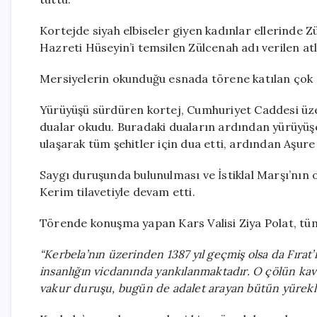
Kortejde siyah elbiseler giyen kadınlar ellerinde Zül
Hazreti Hüseyin’i temsilen Zülcenah adı verilen atla
Mersiyelerin okunduğu esnada törene katılan çok 
Yürüyüşü sürdüren kortej, Cumhuriyet Caddesi üzer
dualar okudu. Buradaki duaların ardından yürüyüşe
ulaşarak tüm şehitler için dua etti, ardından Aşure
Saygı duruşunda bulunulması ve İstiklal Marşı’nı
Kerim tilavetiyle devam etti.
Törende konuşma yapan Kars Valisi Ziya Polat, tüm 
“Kerbela’nın üzerinden 1387 yıl geçmiş olsa da Fırat’
insanlığın vicdanında yankılanmaktadır. O çölün kav
vakur duruşu, bugün de adalet arayan bütün yürekl