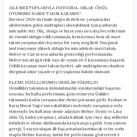
AİLE MEKTUPLARIYLA DUYGUSAL ANLAR: ÖDÜL
OYUNUNU HANGİ TAKIM KAZANDI?
Survivor 2026’da finale doğru ilerlerken, yarışmacılar
ailelerinden gelen mektupları okuyabilmek için parkurda
mücadele etti. Güç, denge ve hızın yanı sıra atış becerilerinin
de önemli olduğu ödül oyununda, hem kırmızı hem de mavi
takım yarışmacıları kıyasıya bir yarış sergiledi. Duygusal
motivasyonun yüksek olduğu bu mücadelede mavi takım,
Nobre ve Can’ın son anlarda gösterdiği performansla,
Nobre’nin attığı kritik sayı ile oyunu 10-5 kazanmayı başardı.
Ödülü kazanan mavi takım üyeleri, aile mektuplarını okurken
duygusal anlar yaşadı ve gözyaşlarına hakim olamadı.
ELEME DÜELLOSUNDA GERİLİM YÜKSELDİ
Gönüllüler takımının dokunulmazlık oyunlarındaki başarısı
sonrası, bu hafta performans gösteremeyen Ünlüler
takımında kadın yarışmacılar eleme potasına girdi. Bayhan ve
Barış Murat Yağcı’nın sakatlıkları nedeniyle yarışmaya veda
etmesiyle, bu haftanın eleme adayları Nefise, Deniz ve Lina
oldu. Üç kadın yarışmacı, adada kalmak için önce atış stillerini
belirledi ve eleme düellosunda karşı karşıya geldi. Yeni sistem
gereği, 5 sayıya ulaşan ilk kişi potadan kurtulacak ve bu zorlu
etapta Nefise Karatay, üstün bir performans göstererek 5