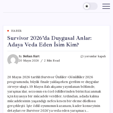
Skip
to
content
HABER
Survivor 2026’da Duygusal Anlar:
Adaya Veda Eden İsim Kim?
Survivor
By
Serkan Kurt
yorumlar kapalı
2026’da
20 Mayıs 2026
2 Min Read
Duygusal
Anlar:
Adaya
20 Mayıs 2026 tarihli Survivor Ünlüler-Gönüllüler 2026
Veda
programında, büyük finale yaklaşırken gerilim ve duygular
Eden
İsim
zirveye ulaştı. 19 Mayıs Salı akşamı yayınlanan bölümde,
Kim?
yarışmacılar, sezonun en özel ödüllerinden birini kazanmak
için
için kıyasıya bir mücadele verdiler. Ardından, adada kalma
mücadelesinin yaşandığı nefes kesen bir eleme düellosu
gerçekleşti. İşte ödül oyununun kazananı, kader konseyinin
detayları ve Survivor 2026’ya veda eden yarışmacı…