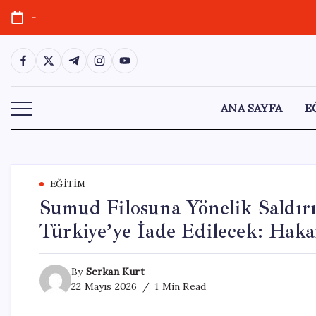
Skip
-
to
content
https://www.facebook.com/
https://twitter.com/
https://t.me/
https://www.instagram.com/
https://youtube.com/
ANA SAYFA
E
EĞITIM
Sumud Filosuna Yönelik Saldırı
Türkiye’ye İade Edilecek: Hak
By
Serkan Kurt
22 Mayıs 2026
1 Min Read