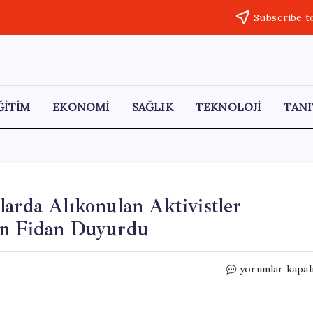
Subscribe t
ĞİTİM
EKONOMİ
SAĞLIK
TEKNOLOJİ
TANI
larda Alıkonulan Aktivistler
an Fidan Duyurdu
Sumud
yorumlar kapal
Filosuna
Yönelik
Saldırılarda