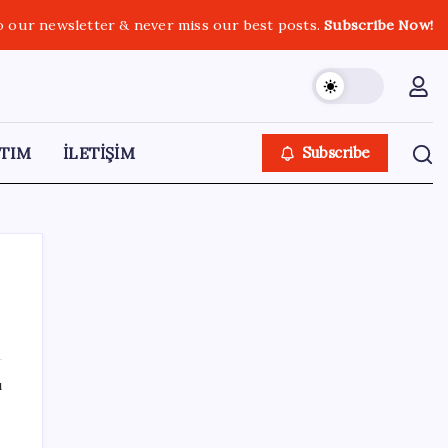
o our newsletter & never miss our best posts.
Subscribe Now!
TIM
İLETİŞİM
Subscribe
SON YAZILAR
ı
Altında taşlar yerinden oynuyor: Dünya
devinden 22 ay sonra tarihi hamle