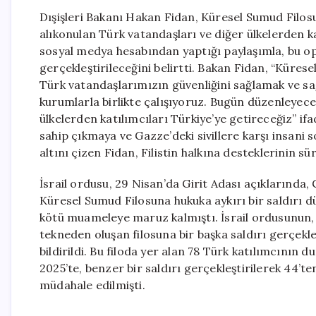
Dışişleri Bakanı Hakan Fidan, Küresel Sumud Filosu
alıkonulan Türk vatandaşları ve diğer ülkelerden kat
sosyal medya hesabından yaptığı paylaşımla, bu op
gerçekleştirileceğini belirtti. Bakan Fidan, “Küre
Türk vatandaşlarımızın güvenliğini sağlamak ve sağ 
kurumlarla birlikte çalışıyoruz. Bugün düzenleyeceğ
ülkelerden katılımcıları Türkiye’ye getireceğiz” ifa
sahip çıkmaya ve Gazze’deki sivillere karşı insani
altını çizen Fidan, Filistin halkına desteklerinin sü
İsrail ordusu, 29 Nisan’da Girit Adası açıklarında
Küresel Sumud Filosuna hukuka aykırı bir saldırı dü
kötü muameleye maruz kalmıştı. İsrail ordusunun, 
tekneden oluşan filosuna bir başka saldırı gerçekleş
bildirildi. Bu filoda yer alan 78 Türk katılımcını
2025’te, benzer bir saldırı gerçekleştirilerek 44’t
müdahale edilmişti.