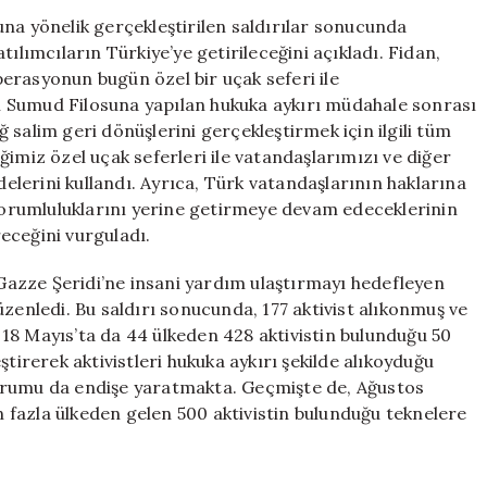
Alıkonulan
na yönelik gerçekleştirilen saldırılar sonucunda
Aktivistler
ılımcıların Türkiye’ye getirileceğini açıkladı. Fidan,
Türkiye’ye
erasyonun bugün özel bir uçak seferi ile
İade
sel Sumud Filosuna yapılan hukuka aykırı müdahale sonrası
Edilecek:
salim geri dönüşlerini gerçekleştirmek için ilgili tüm
Hakan
imiz özel uçak seferleri ile vatandaşlarımızı ve diğer
Fidan
delerini kullandı. Ayrıca, Türk vatandaşlarının haklarına
Duyurdu
için
 sorumluluklarını yerine getirmeye devam edeceklerinin
receğini vurguladı.
, Gazze Şeridi’ne insani yardım ulaştırmayı hedefleyen
zenledi. Bu saldırı sonucunda, 177 aktivist alıkonmuş ve
18 Mayıs’ta da 44 ülkeden 428 aktivistin bulunduğu 50
tirerek aktivistleri hukuka aykırı şekilde alıkoyduğu
n durumu da endişe yaratmakta. Geçmişte de, Ağustos
en fazla ülkeden gelen 500 aktivistin bulunduğu teknelere