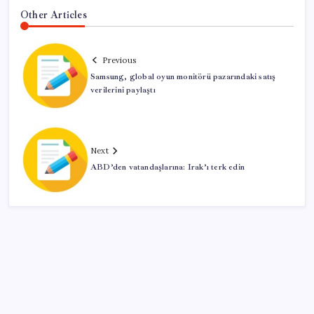
Other Articles
Previous
Samsung, global oyun monitörü pazarındaki satış
verilerini paylaştı
Next
ABD’den vatandaşlarına: Irak’ı terk edin