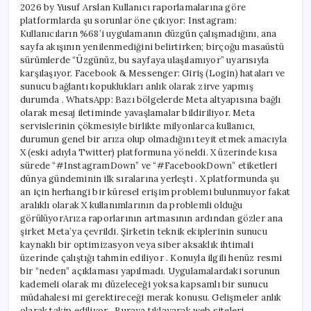
2026 by Yusuf Arslan Kullanıcı raporlamalarına göre
Twitter
platformlarda şu sorunlar öne çıkıyor: Instagram:
çöktü
mü?
Kullanıcıların %68’i uygulamanın düzgün çalışmadığını, ana
için
sayfa akışının yenilenmediğini belirtirken; birçoğu masaüstü
sürümlerde “Üzgünüz, bu sayfaya ulaşılamıyor” uyarısıyla
karşılaşıyor. Facebook & Messenger: Giriş (Login) hataları ve
sunucu bağlantı kopuklukları anlık olarak zirve yapmış
durumda . WhatsApp: Bazı bölgelerde Meta altyapısına bağlı
olarak mesaj iletiminde yavaşlamalar bildiriliyor. Meta
servislerinin çökmesiyle birlikte milyonlarca kullanıcı,
durumun genel bir arıza olup olmadığını teyit etmek amacıyla
X (eski adıyla Twitter) platformuna yöneldi. X üzerinde kısa
sürede “#InstagramDown” ve “#FacebookDown” etiketleri
dünya gündeminin ilk sıralarına yerleşti . X platformunda şu
an için herhangi bir küresel erişim problemi bulunmuyor fakat
aralıklı olarak X kullanımlarının da problemli olduğu
görülüyorArıza raporlarının artmasının ardından gözler ana
şirket Meta’ya çevrildi. Şirketin teknik ekiplerinin sunucu
kaynaklı bir optimizasyon veya siber aksaklık ihtimali
üzerinde çalıştığı tahmin ediliyor . Konuyla ilgili henüz resmi
bir “neden” açıklaması yapılmadı. Uygulamalardaki sorunun
kademeli olarak mı düzeleceği yoksa kapsamlı bir sunucu
müdahalesi mi gerektireceği merak konusu. Gelişmeler anlık
olarak takip ediliyor…Buraya tıklayarak web siteleri,