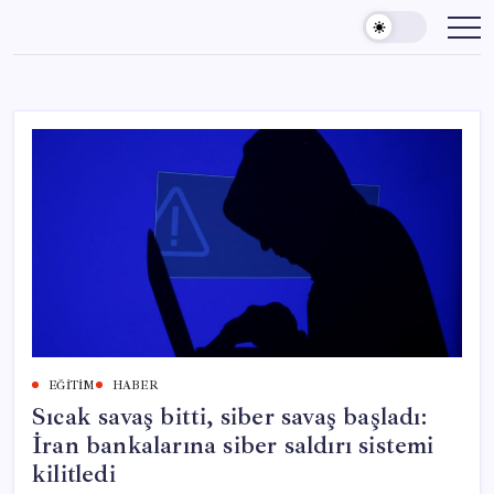
Skip
to
content
EĞITIM
HABER
Sıcak savaş bitti, siber savaş başladı:
İran bankalarına siber saldırı sistemi
kilitledi