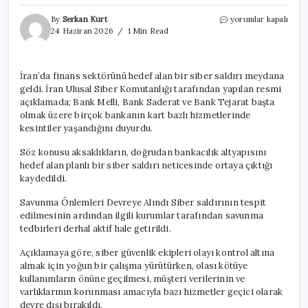
Sıcak
By
Serkan Kurt
yorumlar kapalı
savaş
24 Haziran 2026
1 Min Read
bitti,
siber
savaş
İran’da finans sektörünü hedef alan bir siber saldırı meydana
başladı:
geldi. İran Ulusal Siber Komutanlığı tarafından yapılan resmi
İran
bankalarına
açıklamada; Bank Melli, Bank Saderat ve Bank Tejarat başta
siber
olmak üzere birçok bankanın kart bazlı hizmetlerinde
saldırı
kesintiler yaşandığını duyurdu.
sistemi
kilitledi
Söz konusu aksaklıkların, doğrudan bankacılık altyapısını
için
hedef alan planlı bir siber saldırı neticesinde ortaya çıktığı
kaydedildi.
Savunma Önlemleri Devreye Alındı Siber saldırının tespit
edilmesinin ardından ilgili kurumlar tarafından savunma
tedbirleri derhal aktif hale getirildi.
Açıklamaya göre, siber güvenlik ekipleri olayı kontrol altına
almak için yoğun bir çalışma yürütürken, olası kötüye
kullanımların önüne geçilmesi, müşteri verilerinin ve
varlıklarının korunması amacıyla bazı hizmetler geçici olarak
devre dışı bırakıldı.