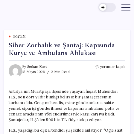
Skip
to
content
EĞITIM
Siber Zorbalık ve Şantaj: Kapısında
Kurye ve Ambulans Ablukası
Siber
By
Serkan Kurt
yorumlar kapalı
Zorbalık
15 Mayıs 2026
2 Min Read
ve
Şantaj:
Kapısında
Antalya’nın Muratpaşa ilçesinde yaşayan İnşaat Mühendisi
Kurye
H.Ş., son dört yıldır kimliği belirsiz bir şantaj çetesinin
ve
Ambulans
kurbanı oldu. Genç mühendis, evine günde onlarca sahte
Ablukası
yemek siparişi gönderilmesi ve kapısına ambulans, polis ve
için
cenaze araçlarının yönlendirilmesiyle karşı karşıya kaldı.
Şantajcılar, H.Ş.’den 500 bin TL fidye talep ediyor.
H.Ş., yaşadığı bu dijital tehdidi şu şekilde anlatıyor: “Öğle saat