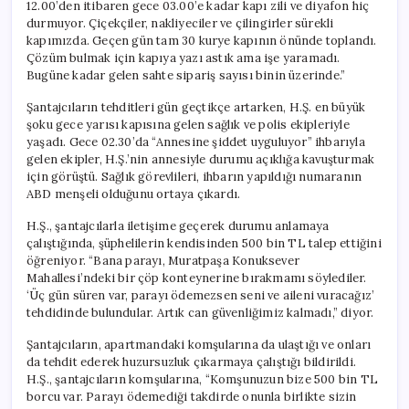
12.00’den itibaren gece 03.00’e kadar kapı zili ve diyafon hiç
durmuyor. Çiçekçiler, nakliyeciler ve çilingirler sürekli
kapımızda. Geçen gün tam 30 kurye kapının önünde toplandı.
Çözüm bulmak için kapıya yazı astık ama işe yaramadı.
Bugüne kadar gelen sahte sipariş sayısı binin üzerinde.”
Şantajcıların tehditleri gün geçtikçe artarken, H.Ş. en büyük
şoku gece yarısı kapısına gelen sağlık ve polis ekipleriyle
yaşadı. Gece 02.30’da “Annesine şiddet uyguluyor” ihbarıyla
gelen ekipler, H.Ş.’nin annesiyle durumu açıklığa kavuşturmak
için görüştü. Sağlık görevlileri, ihbarın yapıldığı numaranın
ABD menşeli olduğunu ortaya çıkardı.
H.Ş., şantajcılarla iletişime geçerek durumu anlamaya
çalıştığında, şüphelilerin kendisinden 500 bin TL talep ettiğini
öğreniyor. “Bana parayı, Muratpaşa Konuksever
Mahallesi’ndeki bir çöp konteynerine bırakmamı söylediler.
‘Üç gün süren var, parayı ödemezsen seni ve aileni vuracağız’
tehdidinde bulundular. Artık can güvenliğimiz kalmadı,” diyor.
Şantajcıların, apartmandaki komşularına da ulaştığı ve onları
da tehdit ederek huzursuzluk çıkarmaya çalıştığı bildirildi.
H.Ş., şantajcıların komşularına, “Komşunuzun bize 500 bin TL
borcu var. Parayı ödemediği takdirde onunla birlikte sizin