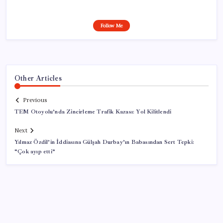
Follow Me
Other Articles
Previous
TEM Otoyolu’nda Zincirleme Trafik Kazası: Yol Kilitlendi
Next
Yılmaz Özdil’in İddiasına Gülşah Durbay’ın Babasından Sert Tepki:
“Çok ayıp etti”