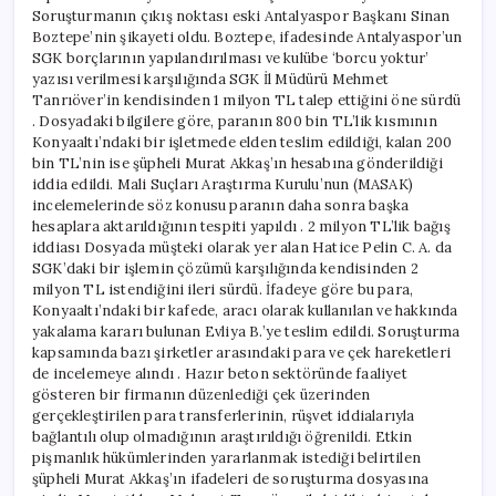
Soruşturmanın çıkış noktası eski Antalyaspor Başkanı Sinan
Boztepe’nin şikayeti oldu. Boztepe, ifadesinde Antalyaspor’un
SGK borçlarının yapılandırılması ve kulübe ‘borcu yoktur’
yazısı verilmesi karşılığında SGK İl Müdürü Mehmet
Tanrıöver’in kendisinden 1 milyon TL talep ettiğini öne sürdü
. Dosyadaki bilgilere göre, paranın 800 bin TL’lik kısmının
Konyaaltı’ndaki bir işletmede elden teslim edildiği, kalan 200
bin TL’nin ise şüpheli Murat Akkaş’ın hesabına gönderildiği
iddia edildi. Mali Suçları Araştırma Kurulu’nun (MASAK)
incelemelerinde söz konusu paranın daha sonra başka
hesaplara aktarıldığının tespiti yapıldı . 2 milyon TL’lik bağış
iddiası Dosyada müşteki olarak yer alan Hatice Pelin C. A. da
SGK’daki bir işlemin çözümü karşılığında kendisinden 2
milyon TL istendiğini ileri sürdü. İfadeye göre bu para,
Konyaaltı’ndaki bir kafede, aracı olarak kullanılan ve hakkında
yakalama kararı bulunan Evliya B.’ye teslim edildi. Soruşturma
kapsamında bazı şirketler arasındaki para ve çek hareketleri
de incelemeye alındı . Hazır beton sektöründe faaliyet
gösteren bir firmanın düzenlediği çek üzerinden
gerçekleştirilen para transferlerinin, rüşvet iddialarıyla
bağlantılı olup olmadığının araştırıldığı öğrenildi. Etkin
pişmanlık hükümlerinden yararlanmak istediği belirtilen
şüpheli Murat Akkaş’ın ifadeleri de soruşturma dosyasına