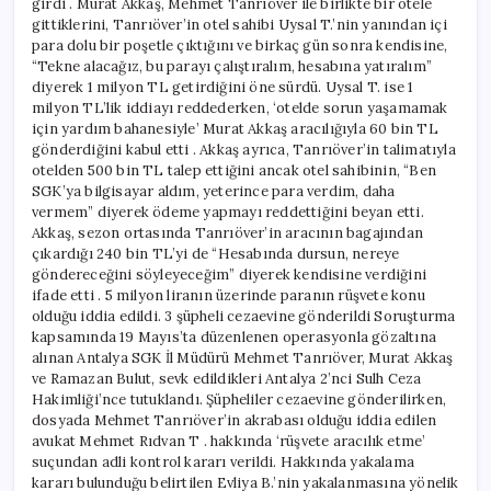
girdi . Murat Akkaş, Mehmet Tanrıöver ile birlikte bir otele
gittiklerini, Tanrıöver’in otel sahibi Uysal T.’nin yanından içi
para dolu bir poşetle çıktığını ve birkaç gün sonra kendisine,
“Tekne alacağız, bu parayı çalıştıralım, hesabına yatıralım”
diyerek 1 milyon TL getirdiğini öne sürdü. Uysal T. ise 1
milyon TL’lik iddiayı reddederken, ‘otelde sorun yaşamamak
için yardım bahanesiyle’ Murat Akkaş aracılığıyla 60 bin TL
gönderdiğini kabul etti . Akkaş ayrıca, Tanrıöver’in talimatıyla
otelden 500 bin TL talep ettiğini ancak otel sahibinin, “Ben
SGK’ya bilgisayar aldım, yeterince para verdim, daha
vermem” diyerek ödeme yapmayı reddettiğini beyan etti.
Akkaş, sezon ortasında Tanrıöver’in aracının bagajından
çıkardığı 240 bin TL’yi de “Hesabında dursun, nereye
göndereceğini söyleyeceğim” diyerek kendisine verdiğini
ifade etti . 5 milyon liranın üzerinde paranın rüşvete konu
olduğu iddia edildi. 3 şüpheli cezaevine gönderildi Soruşturma
kapsamında 19 Mayıs’ta düzenlenen operasyonla gözaltına
alınan Antalya SGK İl Müdürü Mehmet Tanrıöver, Murat Akkaş
ve Ramazan Bulut, sevk edildikleri Antalya 2’nci Sulh Ceza
Hakimliği’nce tutuklandı. Şüpheliler cezaevine gönderilirken,
dosyada Mehmet Tanrıöver’in akrabası olduğu iddia edilen
avukat Mehmet Rıdvan T . hakkında ‘rüşvete aracılık etme’
suçundan adli kontrol kararı verildi. Hakkında yakalama
kararı bulunduğu belirtilen Evliya B.’nin yakalanmasına yönelik