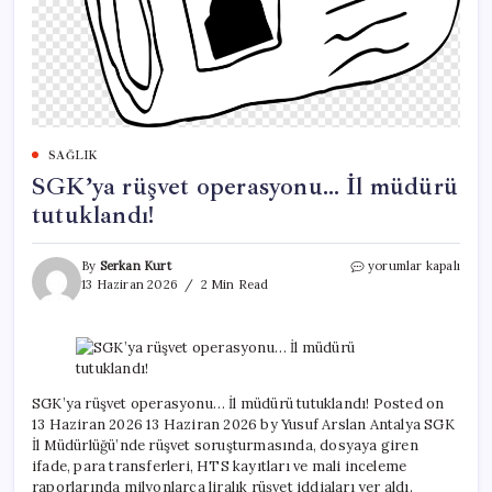
SAĞLIK
SGK’ya rüşvet operasyonu… İl müdürü
tutuklandı!
SGK’ya
By
Serkan Kurt
yorumlar kapalı
rüşvet
13 Haziran 2026
2 Min Read
operasyonu…
İl
müdürü
tutuklandı!
için
SGK’ya rüşvet operasyonu… İl müdürü tutuklandı! Posted on
13 Haziran 2026 13 Haziran 2026 by Yusuf Arslan Antalya SGK
İl Müdürlüğü’nde rüşvet soruşturmasında, dosyaya giren
ifade, para transferleri, HTS kayıtları ve mali inceleme
raporlarında milyonlarca liralık rüşvet iddiaları yer aldı.