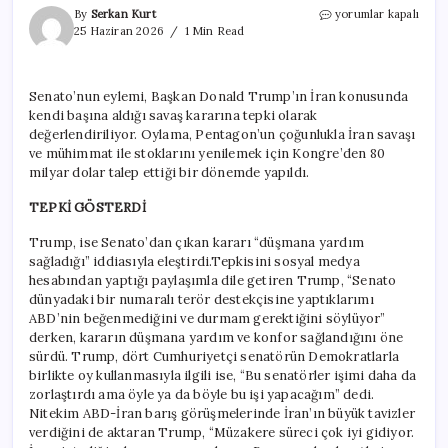
Senato’nun
By
Serkan Kurt
yorumlar kapalı
İran
25 Haziran 2026
1 Min Read
kararı
Trump’ı
çok
Senato’nun eylemi, Başkan Donald Trump’ın İran konusunda
kızdırdı
kendi başına aldığı savaş kararına tepki olarak
için
değerlendiriliyor. Oylama, Pentagon’un çoğunlukla İran savaşı
ve mühimmat ile stoklarını yenilemek için Kongre’den 80
milyar dolar talep ettiği bir dönemde yapıldı.
TEPKİ GÖSTERDİ
Trump, ise Senato’dan çıkan kararı “düşmana yardım
sağladığı” iddiasıyla eleştirdi.Tepkisini sosyal medya
hesabından yaptığı paylaşımla dile getiren Trump, “Senato
dünyadaki bir numaralı terör destekçisine yaptıklarımı
ABD’nin beğenmediğini ve durmam gerektiğini söylüyor”
derken, kararın düşmana yardım ve konfor sağlandığını öne
sürdü. Trump, dört Cumhuriyetçi senatörün Demokratlarla
birlikte oy kullanmasıyla ilgili ise, “Bu senatörler işimi daha da
zorlaştırdı ama öyle ya da böyle bu işi yapacağım” dedi.
Nitekim ABD-İran barış görüşmelerinde İran’ın büyük tavizler
verdiğini de aktaran Trump, “Müzakere süreci çok iyi gidiyor.