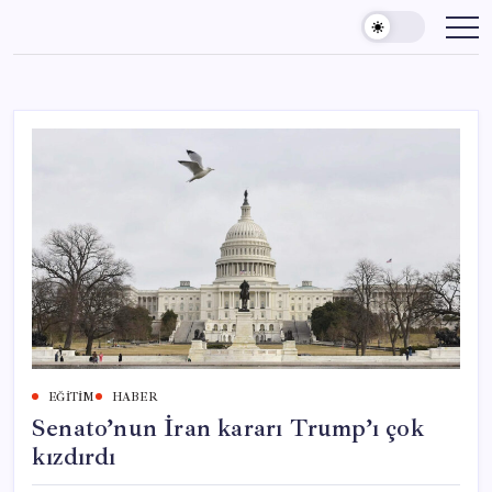
Skip
to
content
EĞITIM
HABER
Senato’nun İran kararı Trump’ı çok
kızdırdı