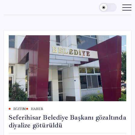
Skip
to
content
EĞITIM
HABER
Seferihisar Belediye Başkanı gözaltında
diyalize götürüldü