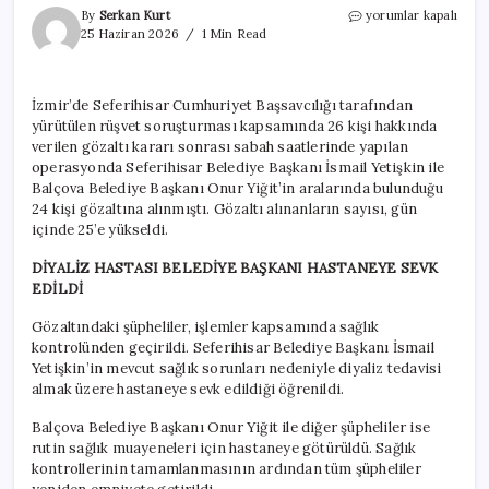
Seferihisar
By
Serkan Kurt
yorumlar kapalı
Belediye
25 Haziran 2026
1 Min Read
Başkanı
gözaltında
diyalize
İzmir’de Seferihisar Cumhuriyet Başsavcılığı tarafından
götürüldü
yürütülen rüşvet soruşturması kapsamında 26 kişi hakkında
için
verilen gözaltı kararı sonrası sabah saatlerinde yapılan
operasyonda Seferihisar Belediye Başkanı İsmail Yetişkin ile
Balçova Belediye Başkanı Onur Yiğit’in aralarında bulunduğu
24 kişi gözaltına alınmıştı. Gözaltı alınanların sayısı, gün
içinde 25’e yükseldi.
DİYALİZ HASTASI BELEDİYE BAŞKANI HASTANEYE SEVK
EDİLDİ
Gözaltındaki şüpheliler, işlemler kapsamında sağlık
kontrolünden geçirildi. Seferihisar Belediye Başkanı İsmail
Yetişkin’in mevcut sağlık sorunları nedeniyle diyaliz tedavisi
almak üzere hastaneye sevk edildiği öğrenildi.
Balçova Belediye Başkanı Onur Yiğit ile diğer şüpheliler ise
rutin sağlık muayeneleri için hastaneye götürüldü. Sağlık
kontrollerinin tamamlanmasının ardından tüm şüpheliler